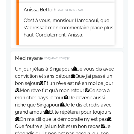
Anissa Belfqih
2023-11-02 15:55:24
C'est à vous, monsieur Hamdaoui, que
s'adressait mon commentaire placé plus
haut. Cordialement, Anissa.
Med rayane
2023-11-01 20:07:58
Un jour j’étais à Singapour🏯Je vous dis avec
conviction et sans détour🏯Que j’ai passé un
bon séjour🏯Et un rêve est né en moi ce jour
🏯Mon rêve fut qu’à mon retour🏯Ce sera à
mon cher pays le tour🏯De devenir aussi
riche que Singapour🏯Je le dis et redis avec
grand amour🏯Et le répéterai pour toujours
🏯On m’a dit que la démocratie n’y est pas🏯
Que foutre si j’ai un toit et un bon repas🏯Je
répondis qu'ils n’en ont pas besoin, qui s’en