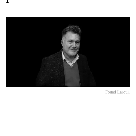
Fouad Laroui.