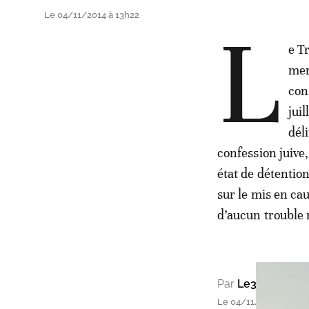
Le 04/11/2014 à 13h22
L
e T
mer
con
juil
dél
confession juive,
état de détention
sur le mis en cau
d’aucun trouble 
Par
Le360
Le 04/11/2014 à 13h2