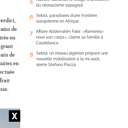
5
du néonazisme espagnol
Sebta, paradoxes d’une frontière
6
erdict,
européenne en Afrique
cains de
Affaire Abderrahim Fakir: «Ramenez-
7
trée en
nous son corps», clame sa famille à
Casablanca
lagrant
Sebta: un réseau algérien prépare une
8
cain de
nouvelle mobilisation à la mi-août,
suites en
alerte Stefano Piazza
fectuée
frait
nse.