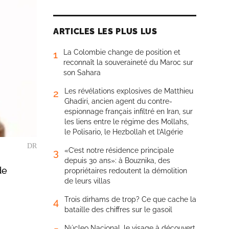
ARTICLES LES PLUS LUS
La Colombie change de position et
1
reconnaît la souveraineté du Maroc sur
son Sahara
Les révélations explosives de Matthieu
2
Ghadiri, ancien agent du contre-
espionnage français infiltré en Iran, sur
les liens entre le régime des Mollahs,
le Polisario, le Hezbollah et l’Algérie
DR
«C’est notre résidence principale
3
depuis 30 ans»: à Bouznika, des
de
propriétaires redoutent la démolition
de leurs villas
Trois dirhams de trop? Ce que cache la
4
bataille des chiffres sur le gasoil
Núcleo Nacional, le visage à découvert