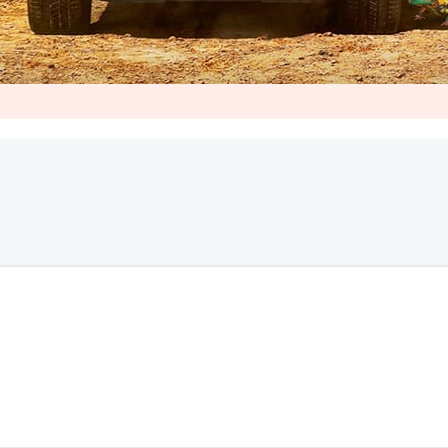
logue. Afin d'améliorer la qualité des échanges sous nos articles, a
sulter nos règles d’utilisation.