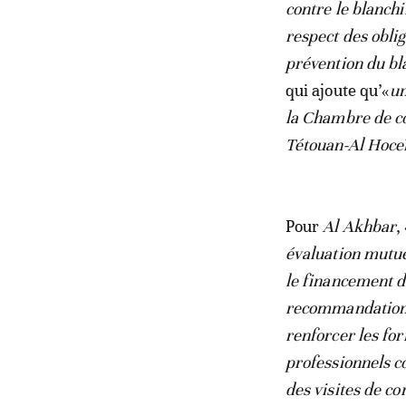
contre le blanchi
respect des obli
prévention du b
qui ajoute qu’«
un
la Chambre de co
Tétouan-Al Hoc
Pour
Al Akhbar
,
évaluation mutue
le financement d
recommandations
renforcer les for
professionnels c
des visites de co