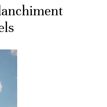
blanchiment
els