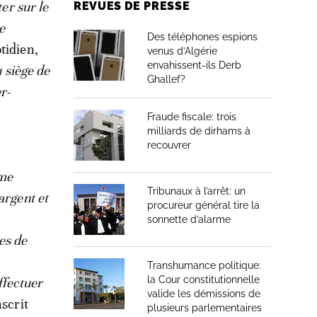
er sur le
REVUES DE PRESSE
e
Des téléphones espions
otidien,
venus d’Algérie
envahissent-ils Derb
u siège de
Ghallef?
r-
Fraude fiscale: trois
milliards de dirhams à
recouvrer
ème
Tribunaux à l’arrêt: un
argent et
procureur général tire la
sonnette d’alarme
es de
Transhumance politique:
la Cour constitutionnelle
ffectuer
valide les démissions de
scrit
plusieurs parlementaires