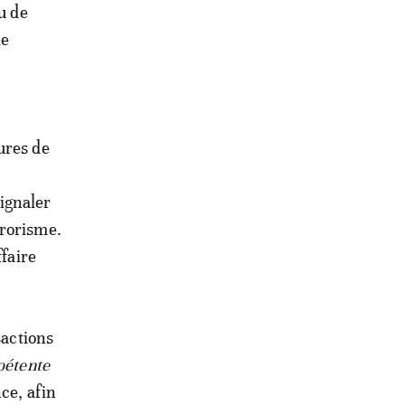
u de
de
ures de
s
signaler
rrorisme.
ffaire
sactions
pétente
ce, afin