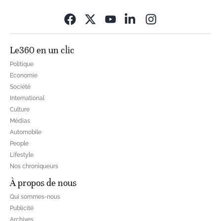
Opens in new wi
Le360 en un clic
Politique
Economie
Société
International
Culture
Médias
Automobile
People
Lifestyle
Nos chroniqueurs
À propos de nous
Qui sommes-nous
Publicité
Archives