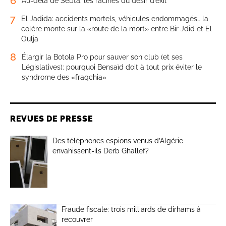
6
Au-delà de Sebta: les racines du désir d’exil
7
El Jadida: accidents mortels, véhicules endommagés… la
colère monte sur la «route de la mort» entre Bir Jdid et El
Oulja
8
Élargir la Botola Pro pour sauver son club (et ses
Législatives): pourquoi Bensaïd doit à tout prix éviter le
syndrome des «fraqchia»
REVUES DE PRESSE
Des téléphones espions venus d’Algérie
envahissent-ils Derb Ghallef?
Fraude fiscale: trois milliards de dirhams à
recouvrer