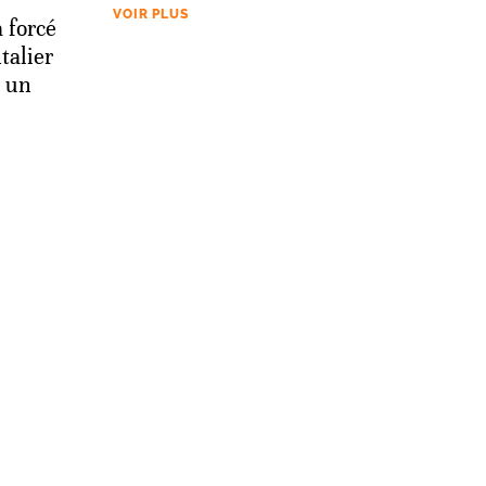
VOIR PLUS
 forcé
talier
c un