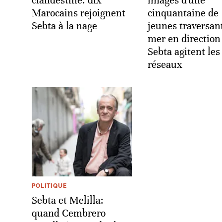
clandestine: dix
images d'une
Marocains rejoignent
cinquantaine de
Sebta à la nage
jeunes traversant
mer en direction
Sebta agitent les
réseaux
POLITIQUE
Sebta et Melilla:
quand Cembrero