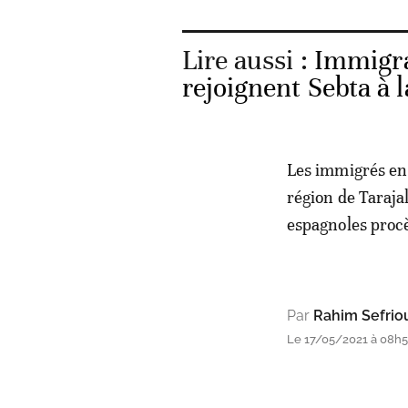
Lire aussi :
Immigra
rejoignent Sebta à 
Les immigrés en 
région de Tarajal
espagnoles procè
Par
Rahim Sefrio
Le 17/05/2021 à 08h