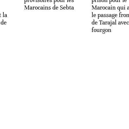
provisoires pour les
prison pour le
Marocains de Sebta
Marocain qui a
 la
le passage fron
 de
de Tarajal ave
fourgon