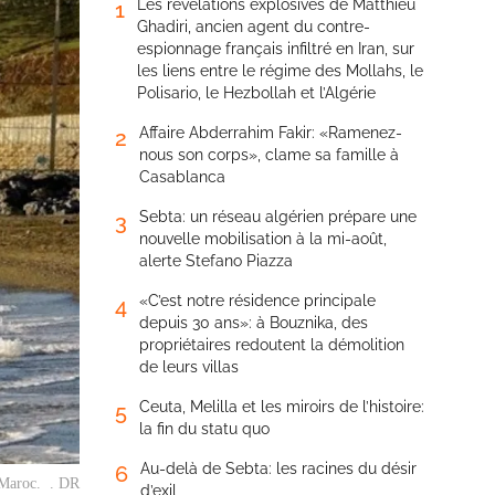
Les révélations explosives de Matthieu
1
Ghadiri, ancien agent du contre-
espionnage français infiltré en Iran, sur
les liens entre le régime des Mollahs, le
Polisario, le Hezbollah et l’Algérie
Affaire Abderrahim Fakir: «Ramenez-
2
nous son corps», clame sa famille à
Casablanca
Sebta: un réseau algérien prépare une
3
nouvelle mobilisation à la mi-août,
alerte Stefano Piazza
«C’est notre résidence principale
4
depuis 30 ans»: à Bouznika, des
propriétaires redoutent la démolition
de leurs villas
Ceuta, Melilla et les miroirs de l’histoire:
5
la fin du statu quo
Au-delà de Sebta: les racines du désir
6
le Maroc. . DR
d’exil