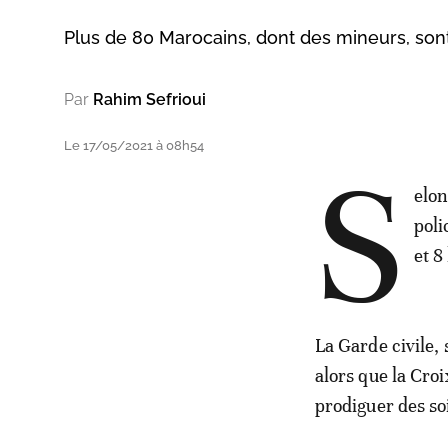
Plus de 80 Marocains, dont des mineurs, sont 
Par
Rahim Sefrioui
Le 17/05/2021 à 08h54
S
elon
poli
et 8
La Garde civile,
alors que la Cro
prodiguer des so