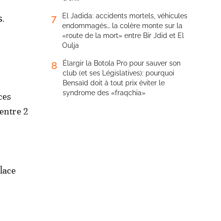
El Jadida: accidents mortels, véhicules
7
s.
endommagés… la colère monte sur la
«route de la mort» entre Bir Jdid et El
Oulja
Élargir la Botola Pro pour sauver son
8
club (et ses Législatives): pourquoi
Bensaïd doit à tout prix éviter le
syndrome des «fraqchia»
ces
 entre 2
place
r