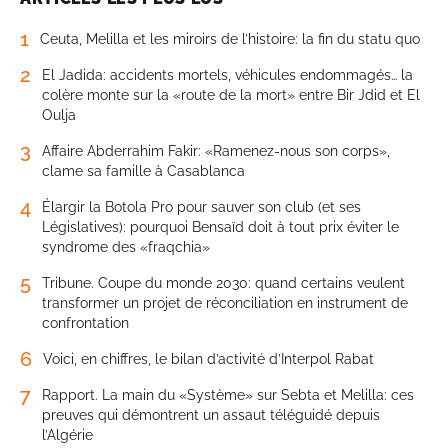
1
Ceuta, Melilla et les miroirs de l’histoire: la fin du statu quo
2
El Jadida: accidents mortels, véhicules endommagés… la
colère monte sur la «route de la mort» entre Bir Jdid et El
Oulja
3
Affaire Abderrahim Fakir: «Ramenez-nous son corps»,
clame sa famille à Casablanca
4
Élargir la Botola Pro pour sauver son club (et ses
Législatives): pourquoi Bensaïd doit à tout prix éviter le
syndrome des «fraqchia»
5
Tribune. Coupe du monde 2030: quand certains veulent
transformer un projet de réconciliation en instrument de
confrontation
6
Voici, en chiffres, le bilan d’activité d’Interpol Rabat
7
Rapport. La main du «Système» sur Sebta et Melilla: ces
preuves qui démontrent un assaut téléguidé depuis
l’Algérie