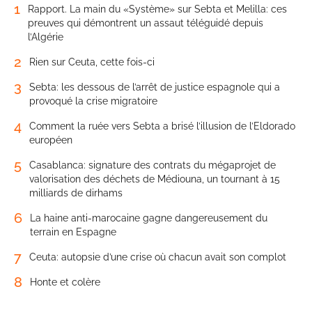
1
Rapport. La main du «Système» sur Sebta et Melilla: ces
preuves qui démontrent un assaut téléguidé depuis
l’Algérie
2
Rien sur Ceuta, cette fois-ci
3
Sebta: les dessous de l’arrêt de justice espagnole qui a
provoqué la crise migratoire
4
Comment la ruée vers Sebta a brisé l’illusion de l’Eldorado
européen
5
Casablanca: signature des contrats du mégaprojet de
valorisation des déchets de Médiouna, un tournant à 15
milliards de dirhams
6
La haine anti-marocaine gagne dangereusement du
terrain en Espagne
7
Ceuta: autopsie d’une crise où chacun avait son complot
8
Honte et colère