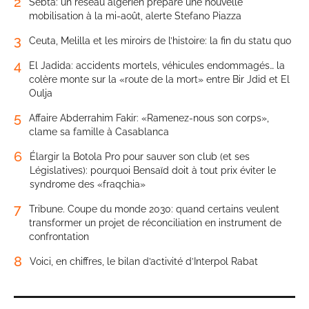
2
Sebta: un réseau algérien prépare une nouvelle
mobilisation à la mi-août, alerte Stefano Piazza
3
Ceuta, Melilla et les miroirs de l’histoire: la fin du statu quo
4
El Jadida: accidents mortels, véhicules endommagés… la
colère monte sur la «route de la mort» entre Bir Jdid et El
Oulja
5
Affaire Abderrahim Fakir: «Ramenez-nous son corps»,
clame sa famille à Casablanca
6
Élargir la Botola Pro pour sauver son club (et ses
Législatives): pourquoi Bensaïd doit à tout prix éviter le
syndrome des «fraqchia»
7
Tribune. Coupe du monde 2030: quand certains veulent
transformer un projet de réconciliation en instrument de
confrontation
8
Voici, en chiffres, le bilan d’activité d’Interpol Rabat