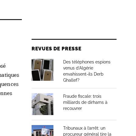
s
REVUES DE PRESSE
Des téléphones espions
osé
venus d’Algérie
ématiques
envahissent-ils Derb
Ghallef?
équences
onnes
Fraude fiscale: trois
milliards de dirhams à
recouvrer
Tribunaux à l’arrêt: un
procureur général tire la