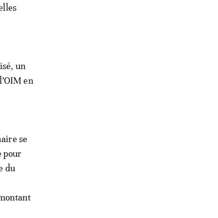
elles
isé, un
 l’OIM en
naire se
e pour
e du
 montant