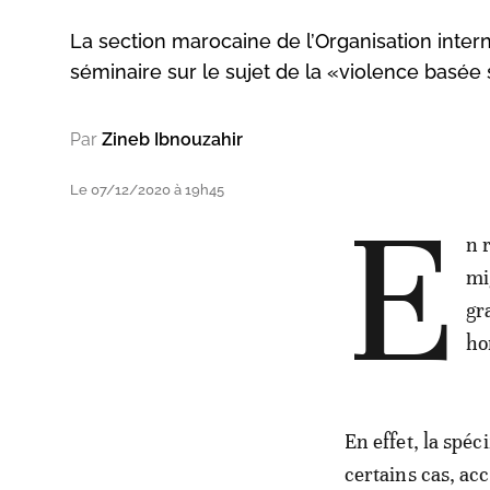
La section marocaine de l’Organisation inter
séminaire sur le sujet de la «violence basée 
Par
Zineb Ibnouzahir
Le 07/12/2020 à 19h45
E
n 
mi
gr
ho
En effet, la spéc
certains cas, acc