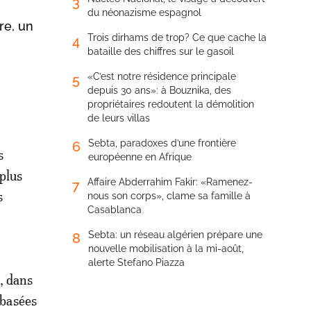
3
du néonazisme espagnol
re, un
Trois dirhams de trop? Ce que cache la
4
bataille des chiffres sur le gasoil
«C’est notre résidence principale
5
depuis 30 ans»: à Bouznika, des
propriétaires redoutent la démolition
de leurs villas
Sebta, paradoxes d’une frontière
6
s
européenne en Afrique
 plus
Affaire Abderrahim Fakir: «Ramenez-
7
s
nous son corps», clame sa famille à
Casablanca
Sebta: un réseau algérien prépare une
8
nouvelle mobilisation à la mi-août,
alerte Stefano Piazza
t, dans
 basées