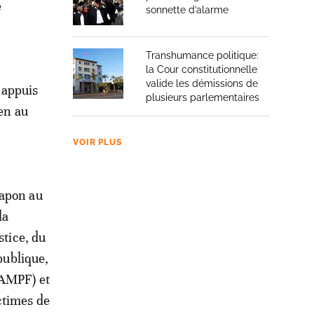
e
sonnette d’alarme
Transhumance politique:
la Cour constitutionnelle
valide les démissions de
 appuis
plusieurs parlementaires
ien au
VOIR PLUS
Japon au
la
stice, du
publique,
(AMPF) et
ctimes de