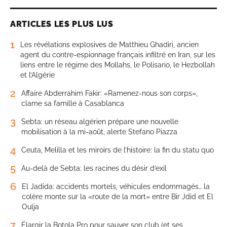
ARTICLES LES PLUS LUS
1
Les révélations explosives de Matthieu Ghadiri, ancien
agent du contre-espionnage français infiltré en Iran, sur les
liens entre le régime des Mollahs, le Polisario, le Hezbollah
et l’Algérie
2
Affaire Abderrahim Fakir: «Ramenez-nous son corps»,
clame sa famille à Casablanca
3
Sebta: un réseau algérien prépare une nouvelle
mobilisation à la mi-août, alerte Stefano Piazza
4
Ceuta, Melilla et les miroirs de l’histoire: la fin du statu quo
5
Au-delà de Sebta: les racines du désir d’exil
6
El Jadida: accidents mortels, véhicules endommagés… la
colère monte sur la «route de la mort» entre Bir Jdid et El
Oulja
7
Élargir la Botola Pro pour sauver son club (et ses