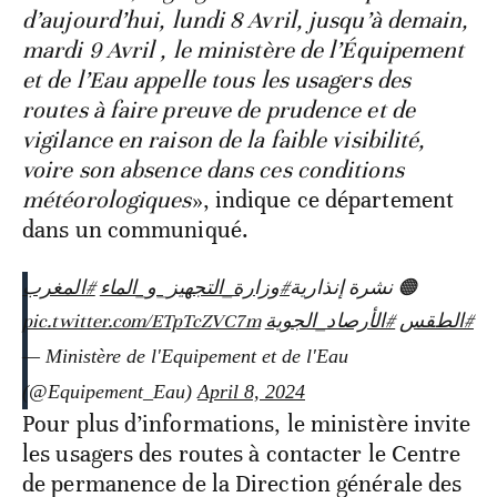
d’aujourd’hui, lundi 8 Avril, jusqu’à demain,
mardi 9 Avril , le ministère de l’Équipement
et de l’Eau appelle tous les usagers des
routes à faire preuve de prudence et de
vigilance en raison de la faible visibilité,
voire son absence dans ces conditions
météorologiques
», indique ce département
dans un communiqué.
🟠 نشرة إنذارية
#وزارة_التجهيز_و_الماء
#المغرب
pic.twitter.com/ETpTcZVC7m
#الأرصاد_الجوية
#الطقس
— Ministère de l'Equipement et de l'Eau
(@Equipement_Eau)
April 8, 2024
Pour plus d’informations, le ministère invite
les usagers des routes à contacter le Centre
de permanence de la Direction générale des