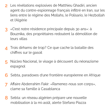
2
Les révélations explosives de Matthieu Ghadiri, ancien
agent du contre-espionnage français infiltré en Iran, sur les
liens entre le régime des Mollahs, le Polisario, le Hezbollah
et l’Algérie
3
«C’est notre résidence principale depuis 30 ans»: à
Bouznika, des propriétaires redoutent la démolition de
leurs villas
4
Trois dirhams de trop? Ce que cache la bataille des
chiffres sur le gasoil
5
Núcleo Nacional, le visage à découvert du néonazisme
espagnol
6
Sebta, paradoxes d’une frontière européenne en Afrique
7
Affaire Abderrahim Fakir: «Ramenez-nous son corps»,
clame sa famille à Casablanca
8
Sebta: un réseau algérien prépare une nouvelle
mobilisation à la mi-août, alerte Stefano Piazza