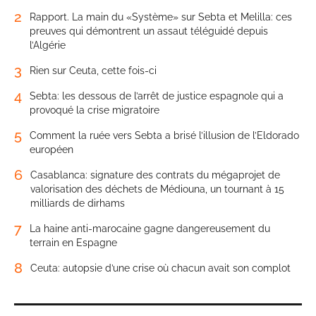
2
Rapport. La main du «Système» sur Sebta et Melilla: ces
preuves qui démontrent un assaut téléguidé depuis
l’Algérie
3
Rien sur Ceuta, cette fois-ci
4
Sebta: les dessous de l’arrêt de justice espagnole qui a
provoqué la crise migratoire
5
Comment la ruée vers Sebta a brisé l’illusion de l’Eldorado
européen
6
Casablanca: signature des contrats du mégaprojet de
valorisation des déchets de Médiouna, un tournant à 15
milliards de dirhams
7
La haine anti-marocaine gagne dangereusement du
terrain en Espagne
8
Ceuta: autopsie d’une crise où chacun avait son complot