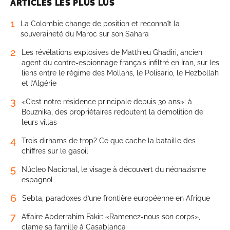
ARTICLES LES PLUS LUS
1
La Colombie change de position et reconnaît la
souveraineté du Maroc sur son Sahara
2
Les révélations explosives de Matthieu Ghadiri, ancien
agent du contre-espionnage français infiltré en Iran, sur les
liens entre le régime des Mollahs, le Polisario, le Hezbollah
et l’Algérie
3
«C’est notre résidence principale depuis 30 ans»: à
Bouznika, des propriétaires redoutent la démolition de
leurs villas
4
Trois dirhams de trop? Ce que cache la bataille des
chiffres sur le gasoil
5
Núcleo Nacional, le visage à découvert du néonazisme
espagnol
6
Sebta, paradoxes d’une frontière européenne en Afrique
7
Affaire Abderrahim Fakir: «Ramenez-nous son corps»,
clame sa famille à Casablanca