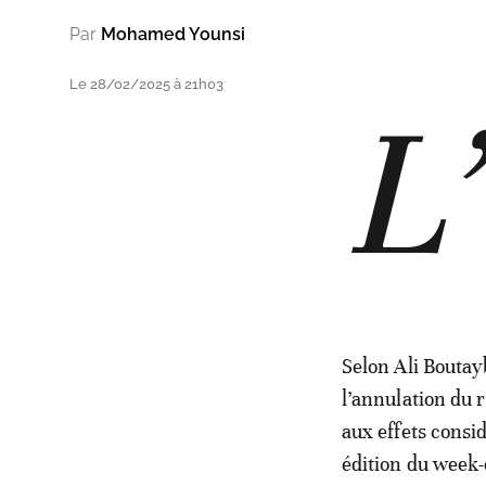
Par
Mohamed Younsi
Le 28/02/2025 à 21h03
L’
Selon Ali Bouta
l’annulation du r
aux effets consid
édition du week-