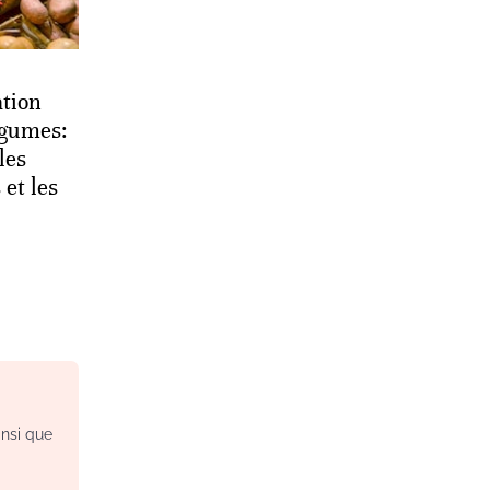
tion
légumes:
les
 et les
insi que