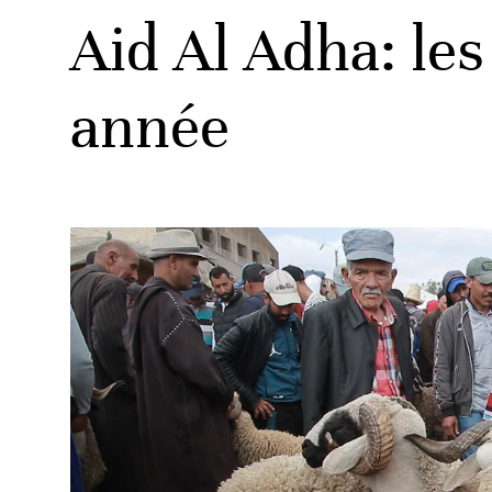
Aid Al Adha: le
année