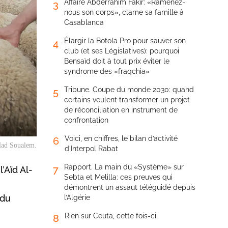
Affaire Abderrahim Fakir: «Ramenez-
3
nous son corps», clame sa famille à
Casablanca
Élargir la Botola Pro pour sauver son
4
club (et ses Législatives): pourquoi
Bensaïd doit à tout prix éviter le
syndrome des «fraqchia»
Tribune. Coupe du monde 2030: quand
5
certains veulent transformer un projet
de réconciliation en instrument de
confrontation
Voici, en chiffres, le bilan d’activité
6
Had Soualem.
d’Interpol Rabat
Rapport. La main du «Système» sur
7
’Aïd Al-
Sebta et Melilla: ces preuves qui
démontrent un assaut téléguidé depuis
 du
l’Algérie
Rien sur Ceuta, cette fois-ci
8