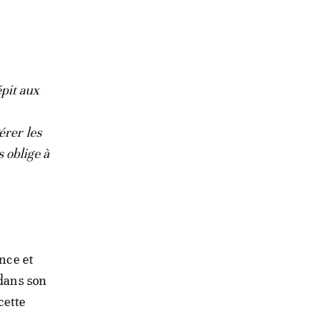
épit aux
érer les
s oblige à
ance et
dans son
cette