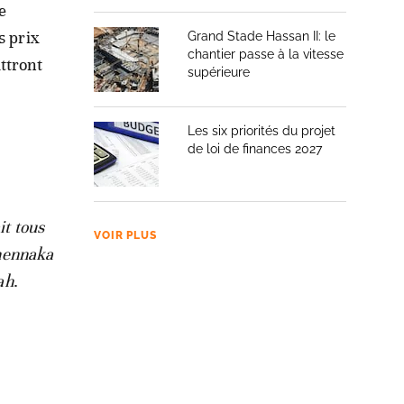
e
s prix
Grand Stade Hassan II: le
chantier passe à la vitesse
ttront
supérieure
Les six priorités du projet
de loi de finances 2027
it tous
VOIR PLUS
chennaka
ah
.