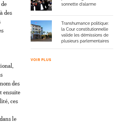
 de
sonnette d’alarme
 à des
s
Transhumance politique:
la Cour constitutionnelle
es
valide les démissions de
plusieurs parlementaires
VOIR PLUS
tional,
es
 nom des
 ensuite
ité, ces
dans le