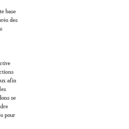
te base
près des
s
ctive
ctions
eux afin
les
dons se
adre
és pour