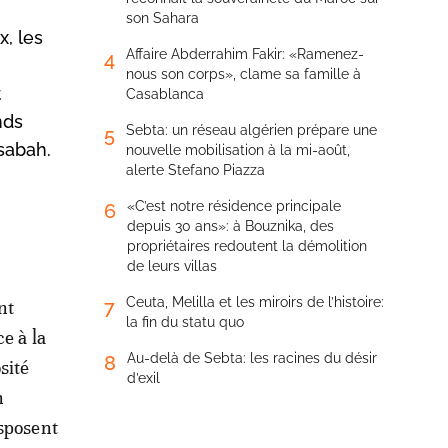
son Sahara
x, les
Affaire Abderrahim Fakir: «Ramenez-
4
nous son corps», clame sa famille à
t
Casablanca
nds
Sebta: un réseau algérien prépare une
5
sabah.
nouvelle mobilisation à la mi-août,
alerte Stefano Piazza
«C’est notre résidence principale
6
depuis 30 ans»: à Bouznika, des
propriétaires redoutent la démolition
de leurs villas
Ceuta, Melilla et les miroirs de l’histoire:
7
nt
la fin du statu quo
e à la
Au-delà de Sebta: les racines du désir
8
sité
d’exil
n
isposent