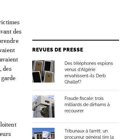
 victimes
avant des
 prendre
avaient
REVUES DE PRESSE
’avaient
Des téléphones espions
, des
venus d’Algérie
envahissent-ils Derb
n garde
Ghallef?
Fraude fiscale: trois
milliards de dirhams à
recouvrer
loitent
Tribunaux à l’arrêt: un
leurs
procureur général tire la