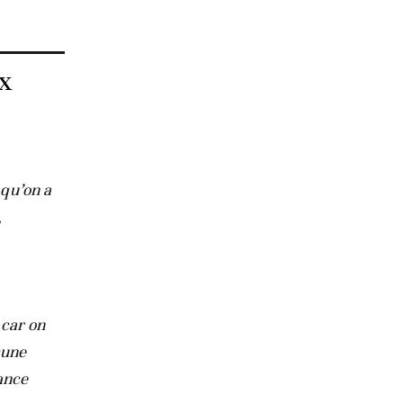
ux
 qu’on a
,
 car on
cune
ance