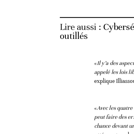
Lire aussi :
Cyberséc
outillés
«
Il y’a des aspec
appelé les lois li
explique Illiasso
«
Avec les quatre 
peut faire des er
chance devant un