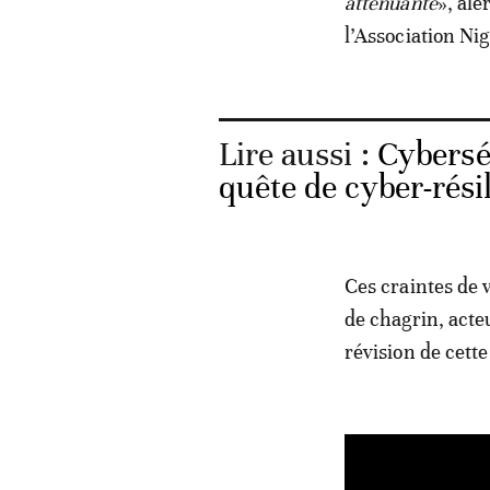
atténuante
», ale
l’Association Ni
Lire aussi :
Cybersé
quête de cyber-rési
Ces craintes de 
de chagrin, acteu
révision de cette 