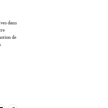
tives dans
tre
motion de
s