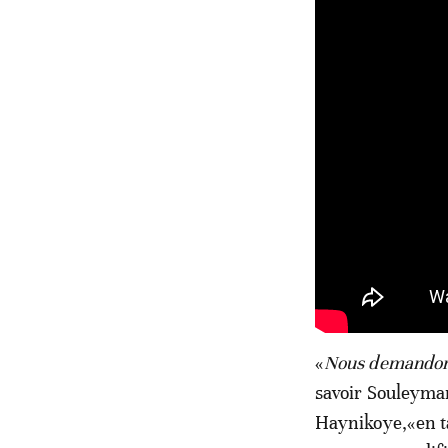
«
Nous demandons 
savoir Souleyma
Haynikoye,«en ta