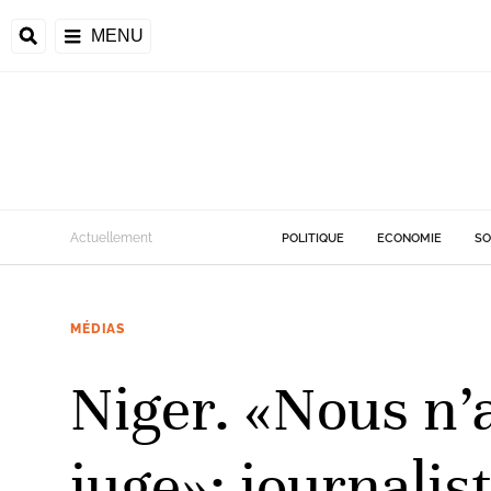
MENU
d
Actuellement
POLITIQUE
ECONOMIE
SO
riale
MÉDIAS
ntrafricaine
émocratique du
Niger. «Nous n’
u
Príncipe
juge»: journalist