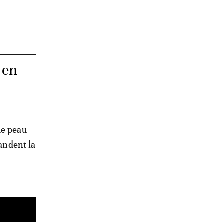
 en
me peau
mandent la