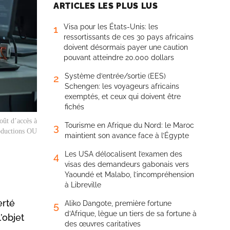
ARTICLES LES PLUS LUS
Visa pour les États-Unis: les
1
ressortissants de ces 30 pays africains
doivent désormais payer une caution
pouvant atteindre 20.000 dollars
Système d’entrée/sortie (EES)
2
Schengen: les voyageurs africains
exemptés, et ceux qui doivent être
fichés
oût d’accès à
Tourisme en Afrique du Nord: le Maroc
3
roductions OU
maintient son avance face à l’Égypte
Les USA délocalisent l’examen des
4
visas des demandeurs gabonais vers
Yaoundé et Malabo, l’incompréhension
à Libreville
erté
Aliko Dangote, première fortune
5
d’Afrique, lègue un tiers de sa fortune à
’objet
des œuvres caritatives