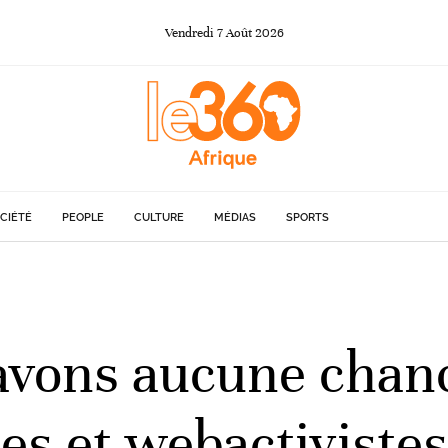
Vendredi
7
Août
2026
CIÉTÉ
PEOPLE
CULTURE
MÉDIAS
SPORTS
avons aucune chan
es et webactivistes 