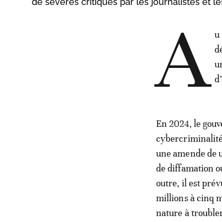
de sévères critiques par les journalistes et l
A
u
d
u
d
En 2024, le gou
cybercriminalité
une amende de u
de diffamation 
outre, il est pr
millions à cinq 
nature à troubler