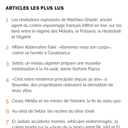
ARTICLES LES PLUS LUS
1
Les révélations explosives de Matthieu Ghadiri, ancien
agent du contre-espionnage français infiltré en Iran, sur les
liens entre le régime des Mollahs, le Polisario, le Hezbollah
et l’Algérie
2
Affaire Abderrahim Fakir: «Ramenez-nous son corps»,
clame sa famille à Casablanca
3
Sebta: un réseau algérien prépare une nouvelle
mobilisation à la mi-août, alerte Stefano Piazza
4
«C’est notre résidence principale depuis 30 ans»: à
Bouznika, des propriétaires redoutent la démolition de
leurs villas
5
Ceuta, Melilla et les miroirs de l’histoire: la fin du statu quo
6
Au-delà de Sebta: les racines du désir d’exil
7
El Jadida: accidents mortels, véhicules endommagés… la
colère monte sur la «route de la mort» entre Bir Jdid et El