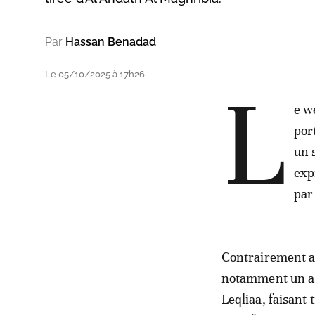
Par
Hassan Benadad
Le 05/10/2025 à 17h26
L
e w
por
un 
exp
par 
Contrairement au
notamment un ass
Leqliaa, faisant 