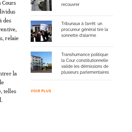
s Cours
recouvrer
dividus
à des
Tribunaux à l’arrêt: un
ventive,
procureur général tire la
sonnette d’alarme
s, relaie
Transhumance politique:
la Cour constitutionnelle
valide les démissions de
plusieurs parlementaires
ntrer la
le
 telles
VOIR PLUS
l.