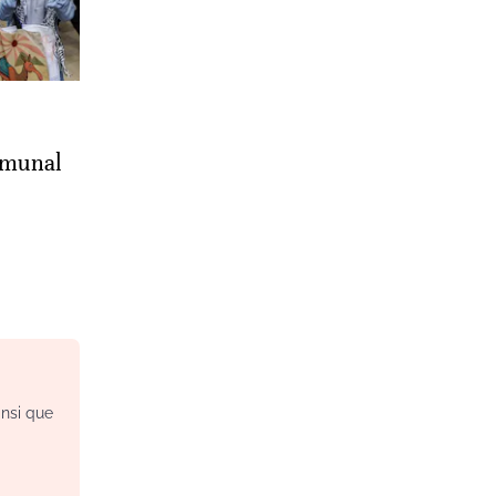
mmunal
insi que