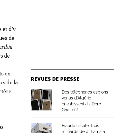
 et d’y
ques de
ribia
rs de
t
ts en
REVUES DE PRESSE
ux de la
ctère
Des téléphones espions
venus d’Algérie
envahissent-ils Derb
Ghallef?
Fraude fiscale: trois
es
milliards de dirhams à