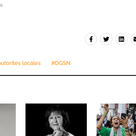
26
autorités locales
#
DGSN