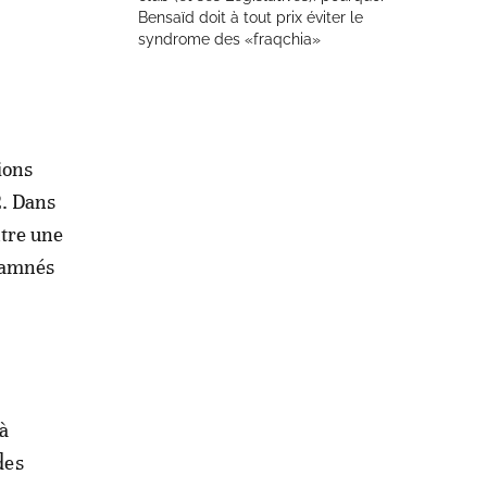
Bensaïd doit à tout prix éviter le
syndrome des «fraqchia»
ions
2. Dans
ntre une
ndamnés
à
des