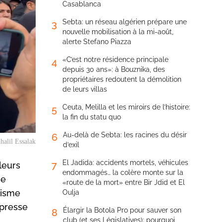
Casablanca
Sebta: un réseau algérien prépare une
3
nouvelle mobilisation à la mi-août,
alerte Stefano Piazza
«C’est notre résidence principale
4
depuis 30 ans»: à Bouznika, des
propriétaires redoutent la démolition
de leurs villas
Ceuta, Melilla et les miroirs de l’histoire:
5
la fin du statu quo
Au-delà de Sebta: les racines du désir
6
halil Essalak
d’exil
El Jadida: accidents mortels, véhicules
7
leurs
endommagés… la colère monte sur la
me
«route de la mort» entre Bir Jdid et El
lisme
Oulja
 presse
Élargir la Botola Pro pour sauver son
8
club (et ses Législatives): pourquoi