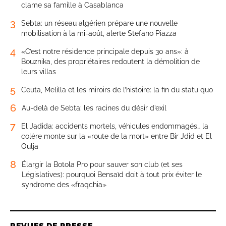
clame sa famille à Casablanca
3
Sebta: un réseau algérien prépare une nouvelle
mobilisation à la mi-août, alerte Stefano Piazza
4
«C’est notre résidence principale depuis 30 ans»: à
Bouznika, des propriétaires redoutent la démolition de
leurs villas
5
Ceuta, Melilla et les miroirs de l’histoire: la fin du statu quo
6
Au-delà de Sebta: les racines du désir d’exil
7
El Jadida: accidents mortels, véhicules endommagés… la
colère monte sur la «route de la mort» entre Bir Jdid et El
Oulja
8
Élargir la Botola Pro pour sauver son club (et ses
Législatives): pourquoi Bensaïd doit à tout prix éviter le
syndrome des «fraqchia»