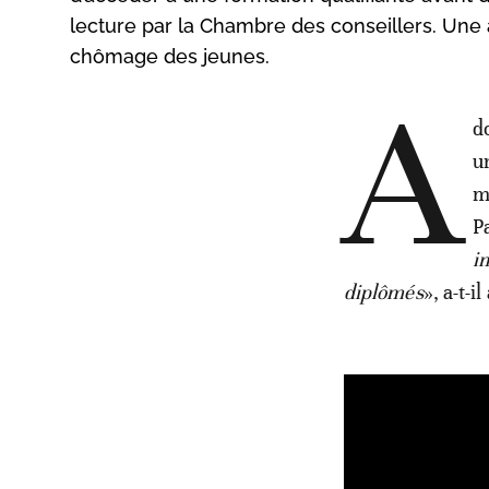
lecture par la Chambre des conseillers. Une
chômage des jeunes.
A
d
u
m
P
i
diplômés
», a-t-i