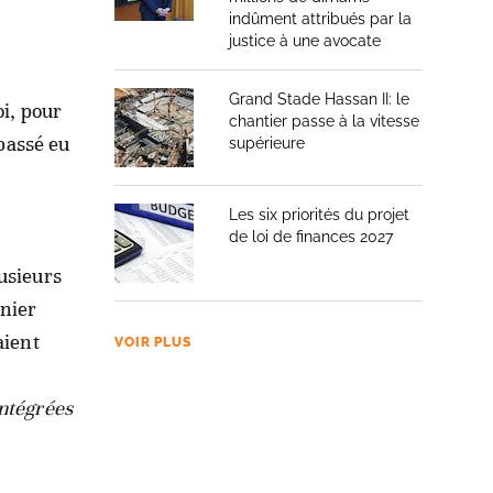
indûment attribués par la
justice à une avocate
Grand Stade Hassan II: le
oi, pour
chantier passe à la vitesse
 passé eu
supérieure
Les six priorités du projet
de loi de finances 2027
usieurs
rnier
aient
VOIR PLUS
intégrées