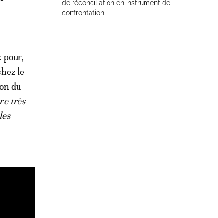
de réconciliation en instrument de
confrontation
x pour,
chez le
ion du
re très
les