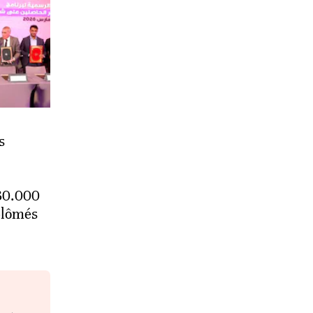
s
 30.000
plômés