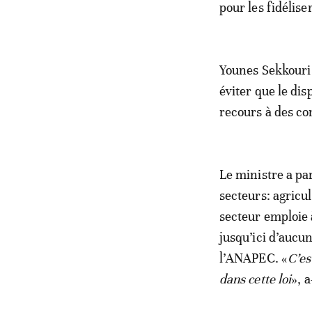
pour les fidéliser
Younes Sekkouri a
éviter que le dis
recours à des co
Le ministre a pa
secteurs: agricu
secteur emploie 
jusqu’ici d’aucun
l’ANAPEC. «
C’es
dans cette loi
», a