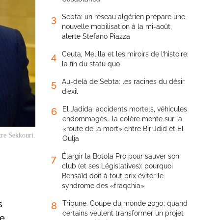
Sebta: un réseau algérien prépare une
3
nouvelle mobilisation à la mi-août,
alerte Stefano Piazza
Ceuta, Melilla et les miroirs de l’histoire:
4
la fin du statu quo
Au-delà de Sebta: les racines du désir
5
d’exil
El Jadida: accidents mortels, véhicules
6
endommagés… la colère monte sur la
«route de la mort» entre Bir Jdid et El
tre Sekkouri.
Oulja
Élargir la Botola Pro pour sauver son
7
club (et ses Législatives): pourquoi
Bensaïd doit à tout prix éviter le
syndrome des «fraqchia»
s
Tribune. Coupe du monde 2030: quand
8
certains veulent transformer un projet
me