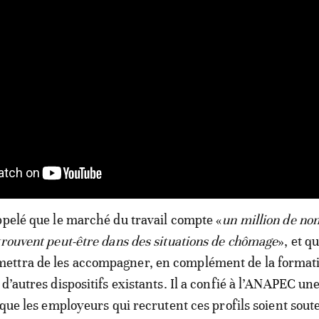
ppelé que le marché du travail compte «
un million de non
trouvent peut-être dans des situations de chômage
», et qu
ttra de les accompagner, en complément de la format
d’autres dispositifs existants. Il a confié à l’ANAPEC un
r que les employeurs qui recrutent ces profils soient sou