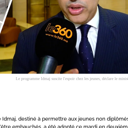
Le programme Idmaj suscite l'espoir chez les jeunes, déclare le minis
me Idmaj, destiné à permettre aux jeunes non diplômé
 d’être embauchés, a été adopté ce mardi en deuxiè