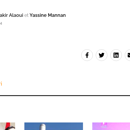
kir Alaoui
et
Yassine Mannan
34
i