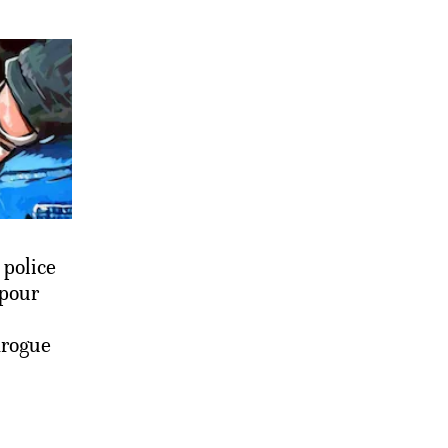
 police
 pour
drogue