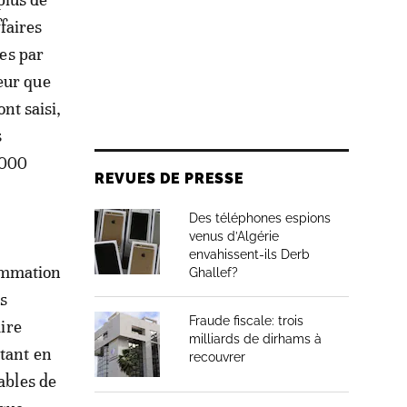
faires
ées par
eur que
ont saisi,
s
.000
REVUES DE PRESSE
Des téléphones espions
venus d’Algérie
envahissent-ils Derb
nsommation
Ghallef?
es
Fraude fiscale: trois
aire
milliards de dirhams à
ttant en
recouvrer
ables de