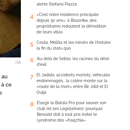
alerte Stefano Piazza
«C’est notre résidence principale
4
depuis 30 ans»: à Bouznika, des
propriétaires redoutent la démolition
de leurs villas
Ceuta, Melilla et les miroirs de l’histoire:
5
la fin du statu quo
Au-delà de Sebta: les racines du désir
6
DR
d’exil
El Jadida: accidents mortels, véhicules
7
s au
endommagés… la colère monte sur la
 à ce
«route de la mort» entre Bir Jdid et El
e
Oulja
Élargir la Botola Pro pour sauver son
8
club (et ses Législatives): pourquoi
Bensaïd doit à tout prix éviter le
syndrome des «fraqchia»