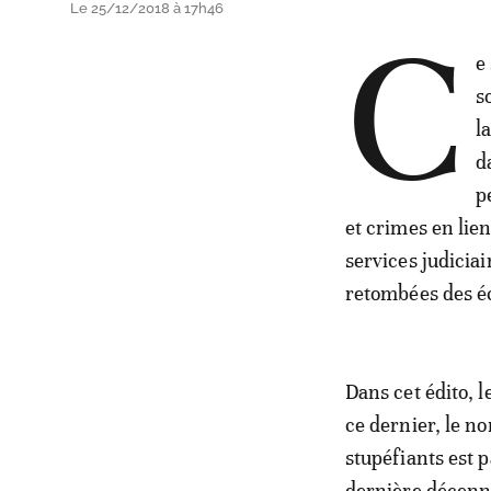
Le 25/12/2018 à 17h46
C
e
s
l
d
p
et crimes en lien
services judiciai
retombées des éc
Dans cet édito, l
ce dernier, le no
stupéfiants est
dernière décenn