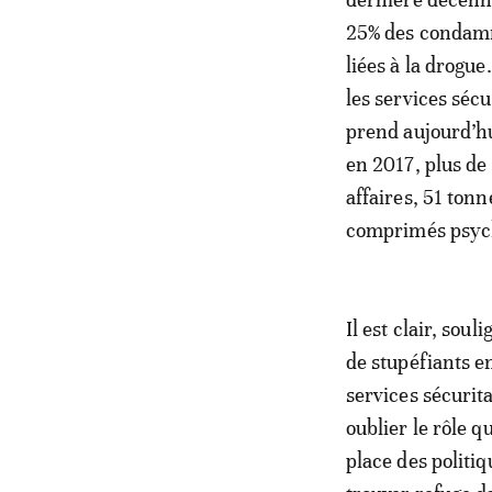
25% des condamné
liées à la drogue
les services séc
prend aujourd’hui
en 2017, plus de
affaires, 51 ton
comprimés psyc
Il est clair, sou
de stupéfiants e
services sécurita
oublier le rôle 
place des politi