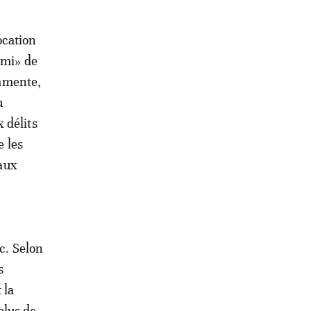
ocation
nami» de
mente,
u
 délits
e les
 aux
ic. Selon
s
 la
plus de