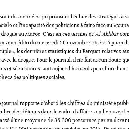
 sont des données qui prouvent l’échec des stratégies à v
ociale et l’incapacité des politiciens à faire face au «tsu
a drogue au Maroc. C’est en ces termes qu'
Al Akhbar
com
ans son édito du mercredi 26 novembre titré «L’opium d
euple», les dernières statistiques du Parquet relatives aux
 avec la drogue. Pour le journal, il ne fait aucun doute qu
res et sécuritaires sont aujourd’hui seuls pour faire face
hecs des politiques sociales.
e journal rapporte d’abord les chiffres du ministère publ
mbre des détenus dans le cadre d’affaires en lien avec le
 passé d’une moyenne de 36.000 personnes par an durant
ie à 107.000 personnes poursuivies en 2017. De même, 