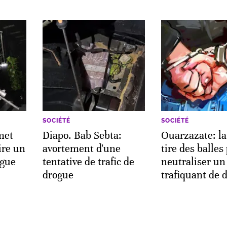
SOCIÉTÉ
SOCIÉTÉ
met
Diapo. Bab Sebta:
Ouarzazate: la
ire un
avortement d'une
tire des balles
ogue
tentative de trafic de
neutraliser un
drogue
trafiquant de 