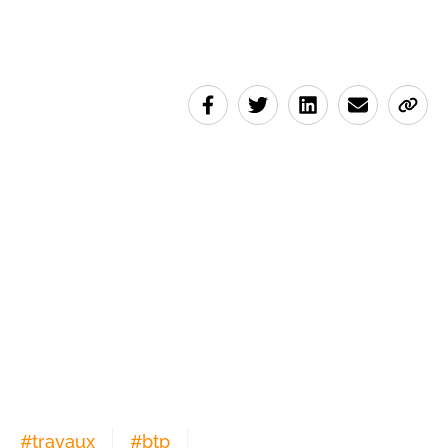
#
travaux
#
btp