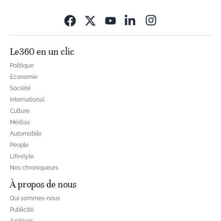
Opens in new wi
Le360 en un clic
Politique
Economie
Société
International
Culture
Médias
Automobile
People
Lifestyle
Nos chroniqueurs
À propos de nous
Qui sommes-nous
Publicité
Archives