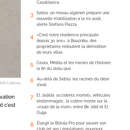
Casablanca
Sebta: un réseau algérien prépare une
3
nouvelle mobilisation à la mi-août,
alerte Stefano Piazza
«C’est notre résidence principale
4
depuis 30 ans»: à Bouznika, des
propriétaires redoutent la démolition
de leurs villas
Ceuta, Melilla et les miroirs de l’histoire:
5
la fin du statu quo
Au-delà de Sebta: les racines du désir
6
Adil Gadrouz
d’exil
El Jadida: accidents mortels, véhicules
7
vation
endommagés… la colère monte sur la
t c’est
«route de la mort» entre Bir Jdid et El
Oulja
Élargir la Botola Pro pour sauver son
8
club (et ses Législatives): pourquoi