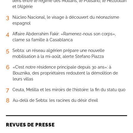
liens entre le régime des Mollahs, le Polisario, le Hezbollah
et l’Algérie
3
Núcleo Nacional, le visage à découvert du néonazisme
espagnol
4
Affaire Abderrahim Fakir: «Ramenez-nous son corps»,
clame sa famille à Casablanca
5
Sebta: un réseau algérien prépare une nouvelle
mobilisation à la mi-août, alerte Stefano Piazza
6
«C’est notre résidence principale depuis 30 ans»: à
Bouznika, des propriétaires redoutent la démolition de
leurs villas
7
Ceuta, Melilla et les miroirs de l’histoire: la fin du statu quo
8
Au-delà de Sebta: les racines du désir d’exil
REVUES DE PRESSE