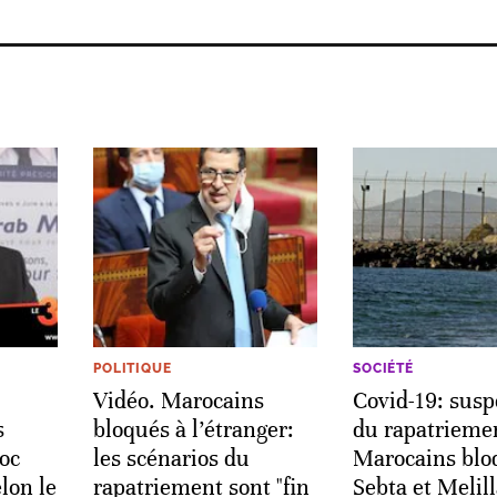
POLITIQUE
SOCIÉTÉ
Vidéo. Marocains
Covid-19: sus
s
bloqués à l’étranger:
du rapatrieme
oc
les scénarios du
Marocains blo
elon le
rapatriement sont "fin
Sebta et Melil