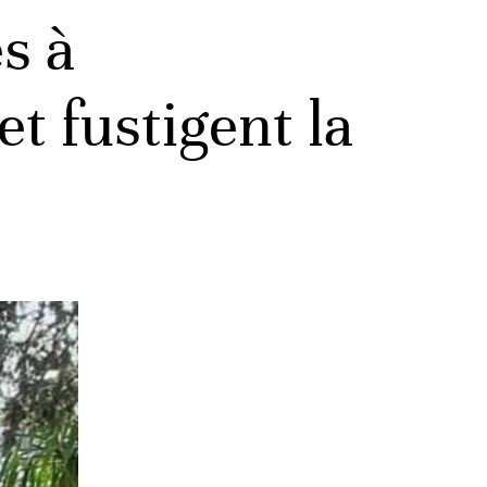
s à
t fustigent la