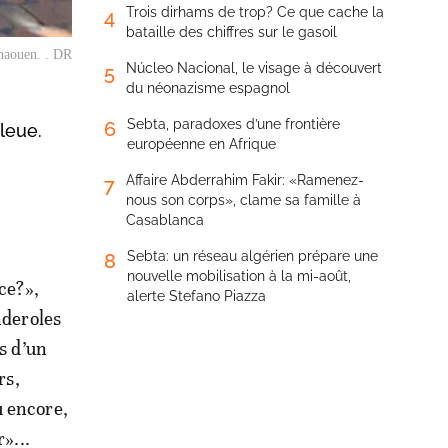
Trois dirhams de trop? Ce que cache la
4
bataille des chiffres sur le gasoil
chaouen. . DR
Núcleo Nacional, le visage à découvert
5
du néonazisme espagnol
Sebta, paradoxes d’une frontière
6
bleue.
européenne en Afrique
Affaire Abderrahim Fakir: «Ramenez-
7
nous son corps», clame sa famille à
Casablanca
Sebta: un réseau algérien prépare une
8
nouvelle mobilisation à la mi-août,
ce?»,
alerte Stefano Piazza
nderoles
s d’un
rs,
 encore,
»...