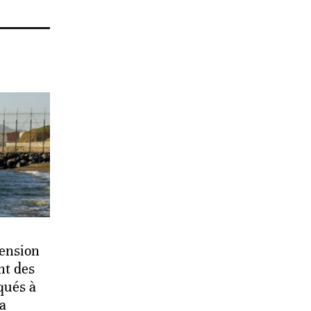
pension
nt des
qués à
la