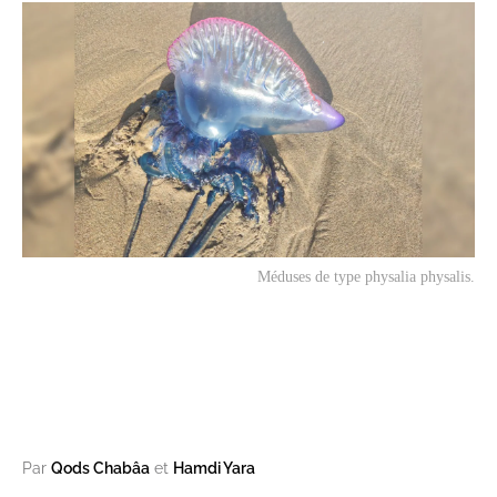
Méduses de type physalia physalis.
Par
Qods Chabâa
et
Hamdi Yara