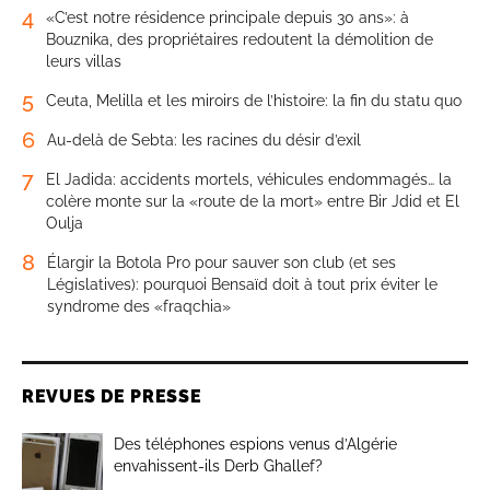
4
«C’est notre résidence principale depuis 30 ans»: à
Bouznika, des propriétaires redoutent la démolition de
leurs villas
5
Ceuta, Melilla et les miroirs de l’histoire: la fin du statu quo
6
Au-delà de Sebta: les racines du désir d’exil
7
El Jadida: accidents mortels, véhicules endommagés… la
colère monte sur la «route de la mort» entre Bir Jdid et El
Oulja
8
Élargir la Botola Pro pour sauver son club (et ses
Législatives): pourquoi Bensaïd doit à tout prix éviter le
syndrome des «fraqchia»
REVUES DE PRESSE
Des téléphones espions venus d’Algérie
envahissent-ils Derb Ghallef?