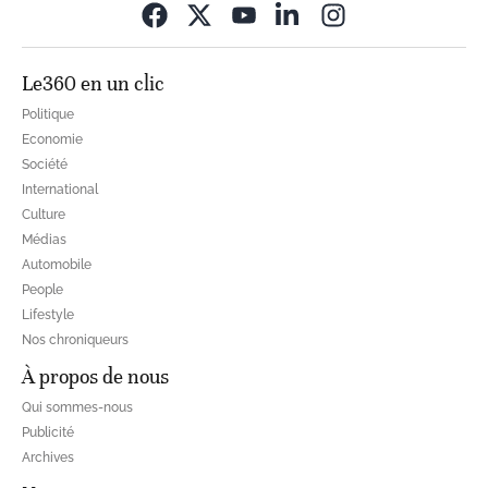
Opens in new wi
Le360 en un clic
Politique
Economie
Société
International
Culture
Médias
Automobile
People
Lifestyle
Nos chroniqueurs
À propos de nous
Qui sommes-nous
Publicité
Archives