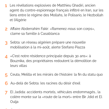
1
Les révélations explosives de Matthieu Ghadiri, ancien
agent du contre-espionnage français infiltré en Iran, sur les
liens entre le régime des Mollahs, le Polisario, le Hezbollah
et l’Algérie
2
Affaire Abderrahim Fakir: «Ramenez-nous son corps»,
clame sa famille à Casablanca
3
Sebta: un réseau algérien prépare une nouvelle
mobilisation à la mi-août, alerte Stefano Piazza
4
«C’est notre résidence principale depuis 30 ans»: à
Bouznika, des propriétaires redoutent la démolition de
leurs villas
5
Ceuta, Melilla et les miroirs de l’histoire: la fin du statu quo
6
Au-delà de Sebta: les racines du désir d’exil
7
El Jadida: accidents mortels, véhicules endommagés… la
colère monte sur la «route de la mort» entre Bir Jdid et El
Oulja