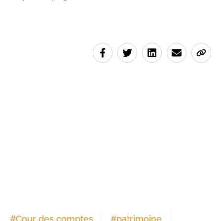
#
Cour des comptes
#
patrimoine