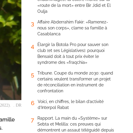
«route de la mort» entre Bir Jdid et El
Oulja
Affaire Abderrahim Fakir: «Ramenez-
3
nous son corps», clame sa famille à
Casablanca
Élargir la Botola Pro pour sauver son
4
club (et ses Législatives): pourquoi
Bensaïd doit à tout prix éviter le
syndrome des «fraqchia»
Tribune. Coupe du monde 2030: quand
5
certains veulent transformer un projet
de réconciliation en instrument de
confrontation
Voici, en chiffres, le bilan d’activité
6
 2022). . DR
d’Interpol Rabat
Rapport. La main du «Système» sur
7
amille
Sebta et Melilla: ces preuves qui
s.
démontrent un assaut téléguidé depuis