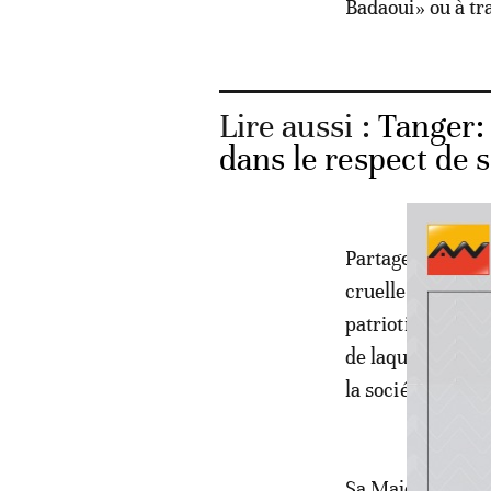
Badaoui» ou à tr
Lire aussi :
Tanger:
dans le respect de 
Partageant la pe
cruelle, le Souv
patriotisme sincè
de laquelle il a 
la société maroc
Sa Majesté le Ro