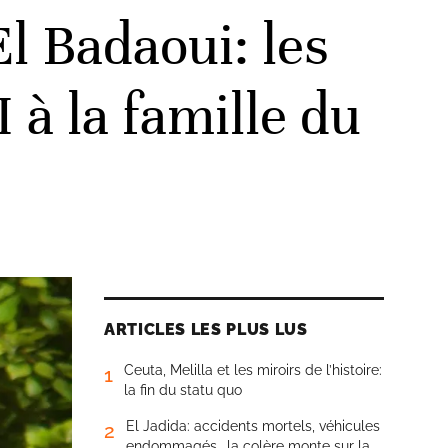
l Badaoui: les
à la famille du
ARTICLES LES PLUS LUS
Ceuta, Melilla et les miroirs de l’histoire:
1
la fin du statu quo
El Jadida: accidents mortels, véhicules
2
endommagés… la colère monte sur la