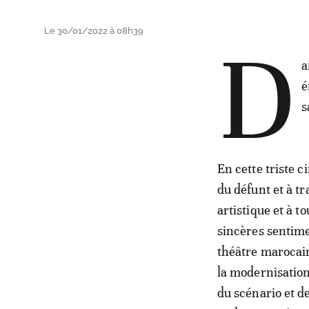
Le 30/01/2022 à 08h39
D
a
é
s
En cette triste 
du défunt et à t
artistique et à t
sincères sentimen
théâtre marocain
la modernisation
du scénario et de