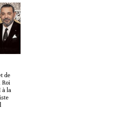
t de
 Roi
à la
iste
l