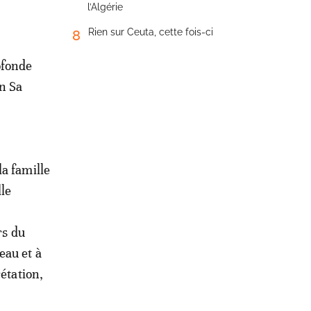
l’Algérie
Rien sur Ceuta, cette fois-ci
8
ofonde
en Sa
a famille
lle
s
rs du
eau et à
étation,