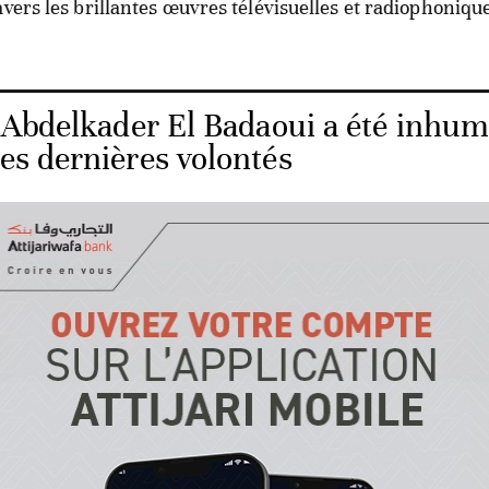
avers les brillantes œuvres télévisuelles et radiophoniqu
 Abdelkader El Badaoui a été inhu
ses dernières volontés
ine des membres de la famille du défunt suite à cette per
erain dit se remémorer, avec estime, les qualités humaines
re que le disparu a incarnés tout au long de sa carrière,
érigé l'art théâtral en levier des valeurs nobles et authent
aine.
i implore le Très-Haut d'accorder patience et réconfort à