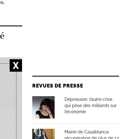
es.
mé
te
 et le
REVUES DE PRESSE
 au cours
Dépression: l’autre crise
iques de
qui pèse des milliards sur
l’économie
Mairie de Casablanca:
 la
récupération de plus de 13