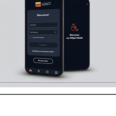
tté, de le rétribuer amplement pour les services artistiqu
 sa patrie et de l'accueillir dans Son vaste paradis parmi
39