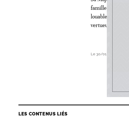
famille du regre
louables rendus à
vertueux.
Le 30/01/2022 à 08h
LES CONTENUS LIÉS