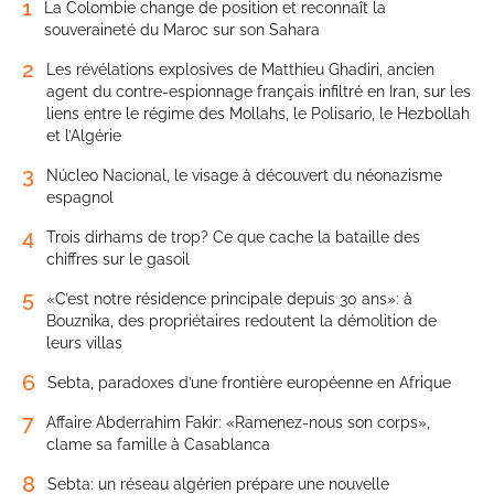
1
La Colombie change de position et reconnaît la
souveraineté du Maroc sur son Sahara
2
Les révélations explosives de Matthieu Ghadiri, ancien
agent du contre-espionnage français infiltré en Iran, sur les
liens entre le régime des Mollahs, le Polisario, le Hezbollah
et l’Algérie
3
Núcleo Nacional, le visage à découvert du néonazisme
espagnol
4
Trois dirhams de trop? Ce que cache la bataille des
chiffres sur le gasoil
5
«C’est notre résidence principale depuis 30 ans»: à
Bouznika, des propriétaires redoutent la démolition de
leurs villas
6
Sebta, paradoxes d’une frontière européenne en Afrique
7
Affaire Abderrahim Fakir: «Ramenez-nous son corps»,
clame sa famille à Casablanca
8
Sebta: un réseau algérien prépare une nouvelle