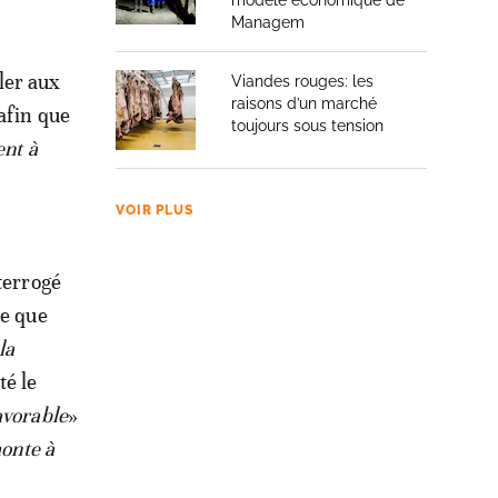
modèle économique de
Managem
ler aux
Viandes rouges: les
raisons d’un marché
afin que
toujours sous tension
ent à
VOIR PLUS
terrogé
me que
la
té le
avorable
»
monte à