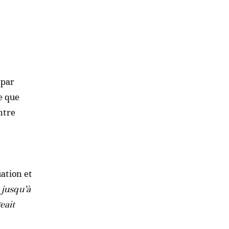
 par
e que
ntre
uation et
 jusqu’à
eait