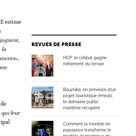
ME estime
s
njuguent,
REVUES DE PRESSE
 la
iements
»,
HCP: le célibat gagne
nettement du terrain
mme
Bouznika: en prévision d’un
projet touristique émirati,
le domaine public
 de
maritime récupéré
 qui leur
cipal
Comment la montée en
puissance transforme le