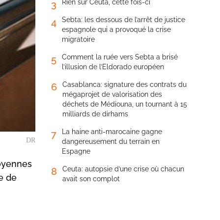
Rien sur Ceuta, cette fois-ci
3
Sebta: les dessous de l’arrêt de justice
4
espagnole qui a provoqué la crise
migratoire
Comment la ruée vers Sebta a brisé
5
l’illusion de l’Eldorado européen
Casablanca: signature des contrats du
6
mégaprojet de valorisation des
déchets de Médiouna, un tournant à 15
milliards de dirhams
La haine anti-marocaine gagne
7
DR
dangereusement du terrain en
Espagne
moyennes
Ceuta: autopsie d’une crise où chacun
8
ue de
avait son complot