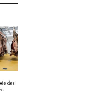
bée des
es