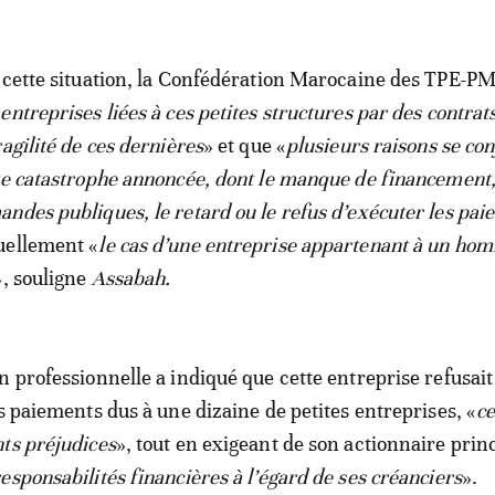
 cette situation, la Confédération Marocaine des TPE-P
entreprises liées à ces petites structures par des contrat
agilité de ces dernières
» et que «
plusieurs raisons se co
te catastrophe annoncée, dont le manque de financement,
ndes publiques, le retard ou le refus d’exécuter les pa
uellement «
le cas d’une entreprise appartenant à un ho
», souligne
Assabah.
n professionnelle a indiqué que cette entreprise refusait
es paiements dus à une dizaine de petites entreprises, «
ce
ts préjudices
», tout en exigeant de son actionnaire prin
esponsabilités financières à l’égard de ses créanciers
».