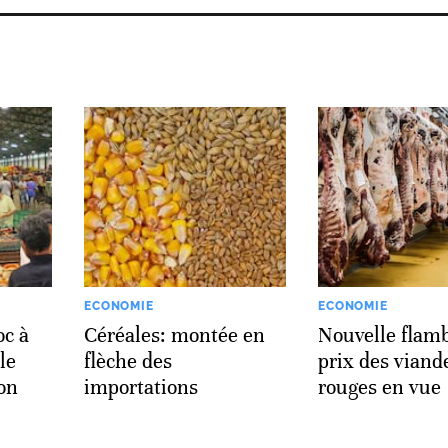
ECONOMIE
ECONOMIE
oc à
Céréales: montée en
Nouvelle flam
le
flèche des
prix des viand
lon
importations
rouges en vue