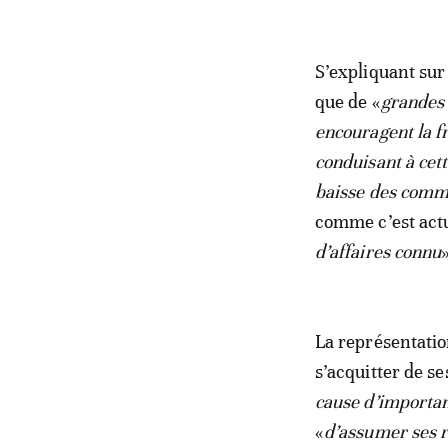
S’expliquant sur
que de «
grandes 
encouragent la fr
conduisant à cet
baisse des comma
comme c’est act
d’affaires connu
La représentatio
s’acquitter de s
cause d’importan
«
d’assumer ses r