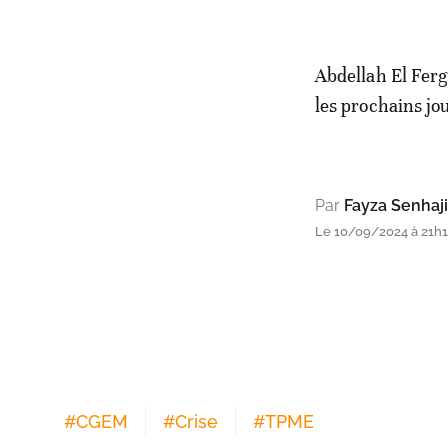
Abdellah El Ferg
les prochains jou
Par
Fayza Senhaji
Le 10/09/2024 à 21h
#
CGEM
#
Crise
#
TPME