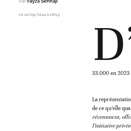
Par
Fayza Senhaji
Le 10/09/2024 à 21h13
D
33.000 en 2023 e
La représentation
de ce qu’elle qual
récemment, offra
l’initiative privée