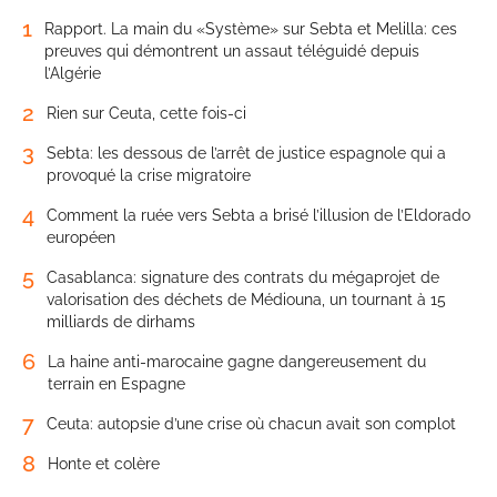
1
Rapport. La main du «Système» sur Sebta et Melilla: ces
preuves qui démontrent un assaut téléguidé depuis
l’Algérie
2
Rien sur Ceuta, cette fois-ci
3
Sebta: les dessous de l’arrêt de justice espagnole qui a
provoqué la crise migratoire
4
Comment la ruée vers Sebta a brisé l’illusion de l’Eldorado
européen
5
Casablanca: signature des contrats du mégaprojet de
valorisation des déchets de Médiouna, un tournant à 15
milliards de dirhams
6
La haine anti-marocaine gagne dangereusement du
terrain en Espagne
7
Ceuta: autopsie d’une crise où chacun avait son complot
8
Honte et colère