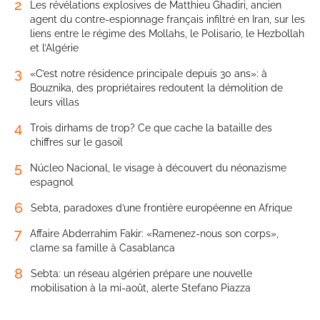
2
Les révélations explosives de Matthieu Ghadiri, ancien
agent du contre-espionnage français infiltré en Iran, sur les
liens entre le régime des Mollahs, le Polisario, le Hezbollah
et l’Algérie
3
«C’est notre résidence principale depuis 30 ans»: à
Bouznika, des propriétaires redoutent la démolition de
leurs villas
4
Trois dirhams de trop? Ce que cache la bataille des
chiffres sur le gasoil
5
Núcleo Nacional, le visage à découvert du néonazisme
espagnol
6
Sebta, paradoxes d’une frontière européenne en Afrique
7
Affaire Abderrahim Fakir: «Ramenez-nous son corps»,
clame sa famille à Casablanca
8
Sebta: un réseau algérien prépare une nouvelle
mobilisation à la mi-août, alerte Stefano Piazza