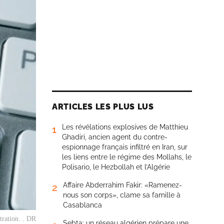
ARTICLES LES PLUS LUS
Les révélations explosives de Matthieu
1
Ghadiri, ancien agent du contre-
espionnage français infiltré en Iran, sur
les liens entre le régime des Mollahs, le
Polisario, le Hezbollah et l’Algérie
Affaire Abderrahim Fakir: «Ramenez-
2
nous son corps», clame sa famille à
Casablanca
stration. . DR
Sebta: un réseau algérien prépare une