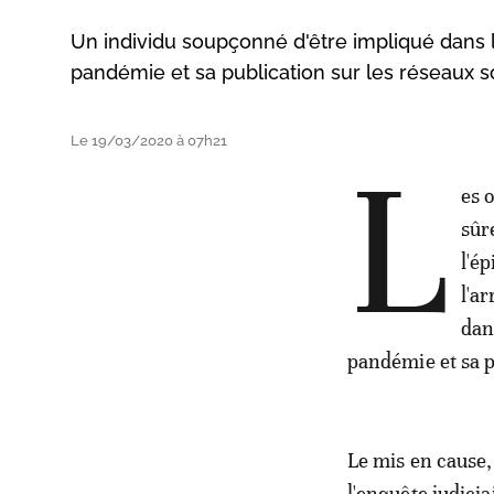
Un individu soupçonné d'être impliqué dans la
pandémie et sa publication sur les réseaux so
Le 19/03/2020 à 07h21
L
es 
sûr
l'é
l'a
dan
pandémie et sa p
Le mis en cause, 
l'enquête judici