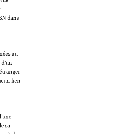
r
DGSN dans
enées au
 d’un
 étranger
ucun lien
d’une
de sa