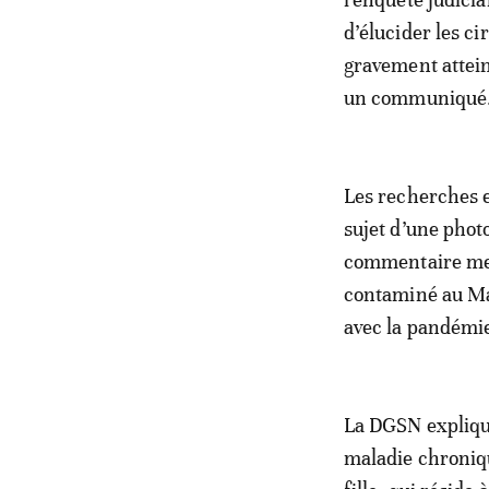
d’élucider les c
gravement attein
un communiqué
Les recherches e
sujet d’une phot
commentaire mens
contaminé au Mar
avec la pandémie
La DGSN explique
maladie chroniqu