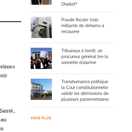
Ghallef?
Fraude fiscale: trois
milliards de dirhams à
recouvrer
Tribunaux à l’arrêt: un
procureur général tire la
sonnette d’alarme
mptômes
enir
Transhumance politique:
la Cour constitutionnelle
valide les démissions de
plusieurs parlementaires
 Santé,
VOIR PLUS
 au
en