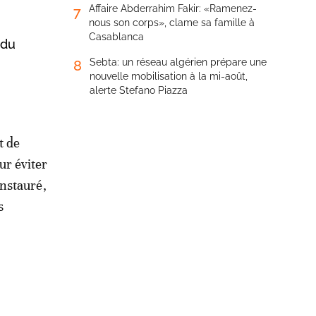
Affaire Abderrahim Fakir: «Ramenez-
7
nous son corps», clame sa famille à
Casablanca
 du
Sebta: un réseau algérien prépare une
8
nouvelle mobilisation à la mi-août,
alerte Stefano Piazza
t de
ur éviter
instauré,
s