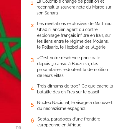
La Colombie change de position et
1
reconnaît la souveraineté du Maroc sur
son Sahara
Les révélations explosives de Matthieu
2
Ghadiri, ancien agent du contre-
espionnage français infiltré en Iran, sur
les liens entre le régime des Mollahs,
le Polisario, le Hezbollah et l’Algérie
«C’est notre résidence principale
3
depuis 30 ans»: à Bouznika, des
propriétaires redoutent la démolition
de leurs villas
Trois dirhams de trop? Ce que cache la
4
bataille des chiffres sur le gasoil
Núcleo Nacional, le visage à découvert
5
du néonazisme espagnol
Sebta, paradoxes d’une frontière
6
européenne en Afrique
DR