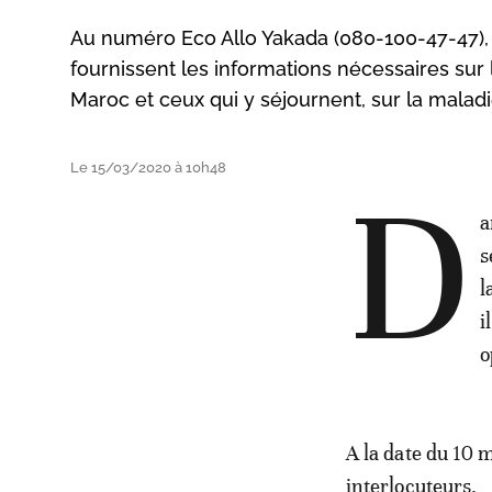
Au numéro Eco Allo Yakada (080-100-47-47), i
fournissent les informations nécessaires sur
Maroc et ceux qui y séjournent, sur la mala
Le 15/03/2020 à 10h48
D
a
s
l
i
o
A la date du 10 
interlocuteurs.