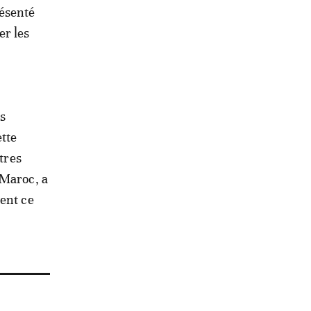
résenté
er les
es
ette
tres
 Maroc, a
lent ce