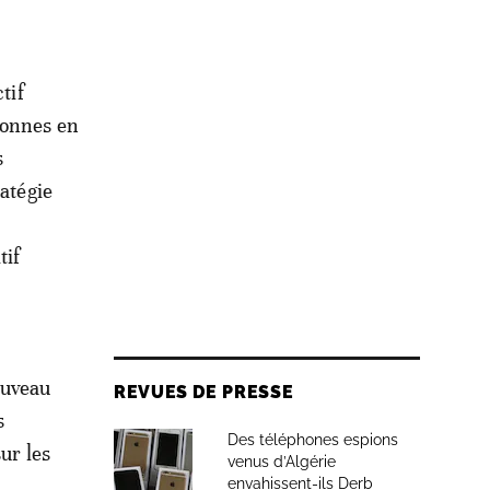
tif
sonnes en
s
ratégie
tif
ouveau
REVUES DE PRESSE
s
Des téléphones espions
ur les
venus d’Algérie
envahissent-ils Derb