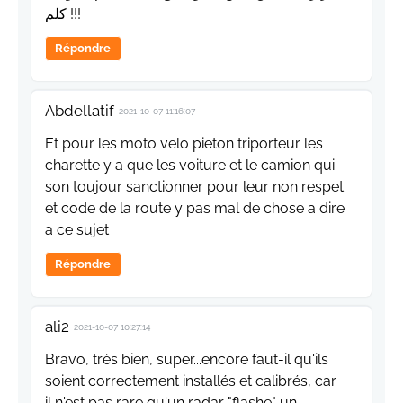
كلم !!!
Répondre
Abdellatif
2021-10-07 11:16:07
Et pour les moto velo pieton triporteur les
charette y a que les voiture et le camion qui
son toujour sanctionner pour leur non respet
et code de la route y pas mal de chose a dire
a ce sujet
Répondre
ali2
2021-10-07 10:27:14
Bravo, très bien, super...encore faut-il qu'ils
soient correctement installés et calibrés, car
il n'est pas rare qu'un radar "flashe" un