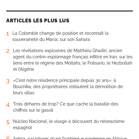
ARTICLES LES PLUS LUS
1
La Colombie change de position et reconnaît la
souveraineté du Maroc sur son Sahara
2
Les révélations explosives de Matthieu Ghadiri, ancien
agent du contre-espionnage français infiltré en Iran, sur les
liens entre le régime des Mollahs, le Polisario, le Hezbollah
et l’Algérie
3
«C’est notre résidence principale depuis 30 ans»: à
Bouznika, des propriétaires redoutent la démolition de
leurs villas
4
Trois dirhams de trop? Ce que cache la bataille des
chiffres sur le gasoil
5
Núcleo Nacional, le visage à découvert du néonazisme
espagnol
6
Sebta, paradoxes d’une frontière européenne en Afrique