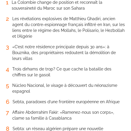
1
La Colombie change de position et reconnaît la
souveraineté du Maroc sur son Sahara
2
Les révélations explosives de Matthieu Ghadiri, ancien
agent du contre-espionnage français infiltré en Iran, sur les
liens entre le régime des Mollahs, le Polisario, le Hezbollah
et l’Algérie
3
«C’est notre résidence principale depuis 30 ans»: à
Bouznika, des propriétaires redoutent la démolition de
leurs villas
4
Trois dirhams de trop? Ce que cache la bataille des
chiffres sur le gasoil
5
Núcleo Nacional, le visage à découvert du néonazisme
espagnol
6
Sebta, paradoxes d’une frontière européenne en Afrique
7
Affaire Abderrahim Fakir: «Ramenez-nous son corps»,
clame sa famille à Casablanca
8
Sebta: un réseau algérien prépare une nouvelle