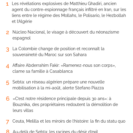
1
Les révélations explosives de Matthieu Ghadiri, ancien
agent du contre-espionnage français infiltré en Iran, sur les
liens entre le régime des Mollahs, le Polisario, le Hezbollah
et l’Algérie
2
Núcleo Nacional, le visage à découvert du néonazisme
espagnol
3
La Colombie change de position et reconnaît la
souveraineté du Maroc sur son Sahara
4
Affaire Abderrahim Fakir: «Ramenez-nous son corps»,
clame sa famille à Casablanca
5
Sebta: un réseau algérien prépare une nouvelle
mobilisation à la mi-août, alerte Stefano Piazza
6
«C’est notre résidence principale depuis 30 ans»: à
Bouznika, des propriétaires redoutent la démolition de
leurs villas
7
Ceuta, Melilla et les miroirs de l’histoire: la fin du statu quo
8
Au-delà de Sebta: les racines du désir d’exil