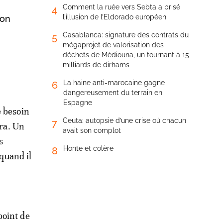
Comment la ruée vers Sebta a brisé
4
l’illusion de l’Eldorado européen
ion
Casablanca: signature des contrats du
5
mégaprojet de valorisation des
déchets de Médiouna, un tournant à 15
milliards de dirhams
La haine anti-marocaine gagne
6
dangereusement du terrain en
Espagne
e besoin
Ceuta: autopsie d’une crise où chacun
7
ra. Un
avait son complot
s
Honte et colère
8
quand il
point de