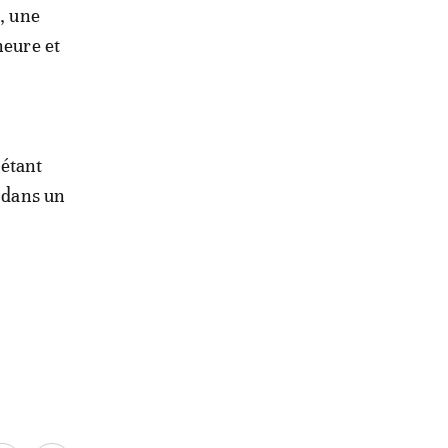
e, une
heure et
 étant
t dans un