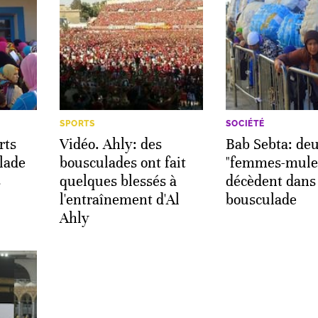
SPORTS
SOCIÉTÉ
rts
Vidéo. Ahly: des
Bab Sebta: de
lade
bousculades ont fait
"femmes-mule
s
quelques blessés à
décèdent dans
l'entraînement d'Al
bousculade
Ahly