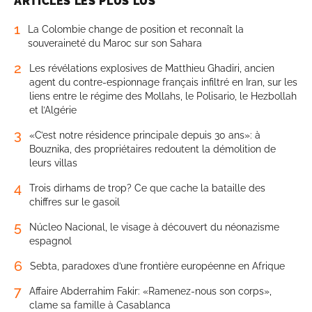
ARTICLES LES PLUS LUS
1
La Colombie change de position et reconnaît la
souveraineté du Maroc sur son Sahara
2
Les révélations explosives de Matthieu Ghadiri, ancien
agent du contre-espionnage français infiltré en Iran, sur les
liens entre le régime des Mollahs, le Polisario, le Hezbollah
et l’Algérie
3
«C’est notre résidence principale depuis 30 ans»: à
Bouznika, des propriétaires redoutent la démolition de
leurs villas
4
Trois dirhams de trop? Ce que cache la bataille des
chiffres sur le gasoil
5
Núcleo Nacional, le visage à découvert du néonazisme
espagnol
6
Sebta, paradoxes d’une frontière européenne en Afrique
7
Affaire Abderrahim Fakir: «Ramenez-nous son corps»,
clame sa famille à Casablanca