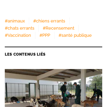
#
animaux
#
chiens errants
#
chats errants
#
Recensement
#
Vaccination
#
PPP
#
santé publique
LES CONTENUS LIÉS