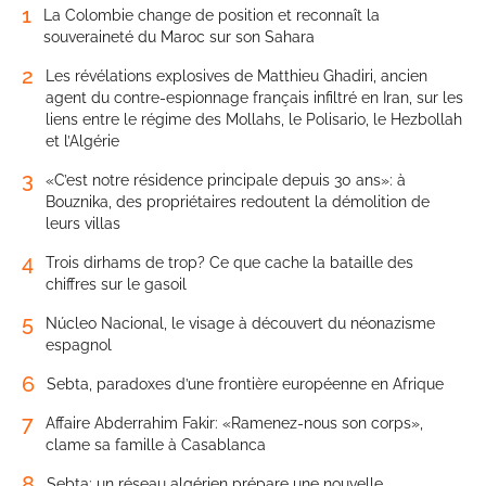
1
La Colombie change de position et reconnaît la
souveraineté du Maroc sur son Sahara
2
Les révélations explosives de Matthieu Ghadiri, ancien
agent du contre-espionnage français infiltré en Iran, sur les
liens entre le régime des Mollahs, le Polisario, le Hezbollah
et l’Algérie
3
«C’est notre résidence principale depuis 30 ans»: à
Bouznika, des propriétaires redoutent la démolition de
leurs villas
4
Trois dirhams de trop? Ce que cache la bataille des
chiffres sur le gasoil
5
Núcleo Nacional, le visage à découvert du néonazisme
espagnol
6
Sebta, paradoxes d’une frontière européenne en Afrique
7
Affaire Abderrahim Fakir: «Ramenez-nous son corps»,
clame sa famille à Casablanca
8
Sebta: un réseau algérien prépare une nouvelle