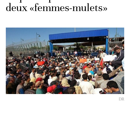
deux «femmes-mulets»
DR