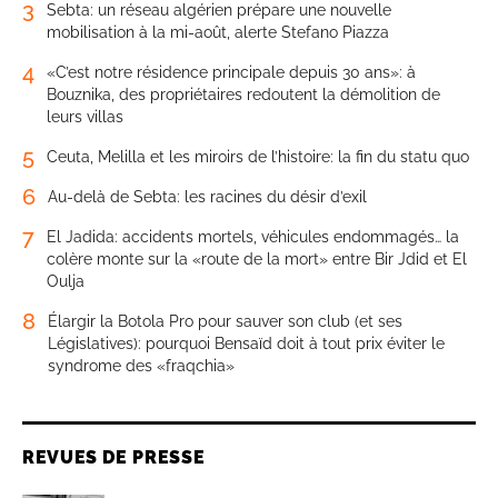
3
Sebta: un réseau algérien prépare une nouvelle
mobilisation à la mi-août, alerte Stefano Piazza
4
«C’est notre résidence principale depuis 30 ans»: à
Bouznika, des propriétaires redoutent la démolition de
leurs villas
5
Ceuta, Melilla et les miroirs de l’histoire: la fin du statu quo
6
Au-delà de Sebta: les racines du désir d’exil
7
El Jadida: accidents mortels, véhicules endommagés… la
colère monte sur la «route de la mort» entre Bir Jdid et El
Oulja
8
Élargir la Botola Pro pour sauver son club (et ses
Législatives): pourquoi Bensaïd doit à tout prix éviter le
syndrome des «fraqchia»
REVUES DE PRESSE