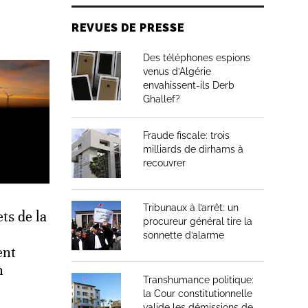
REVUES DE PRESSE
Des téléphones espions
venus d’Algérie
envahissent-ils Derb
Ghallef?
Fraude fiscale: trois
milliards de dirhams à
recouvrer
Tribunaux à l’arrêt: un
ets de la
procureur général tire la
sonnette d’alarme
ent
n
Transhumance politique:
la Cour constitutionnelle
valide les démissions de