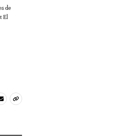
es de
t El