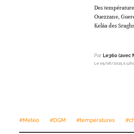
Des températures
Ouezzane, Guerci
Kelâa des Sraghn
Par
Le360 (avec 
Le 05/06/2025 à 12h
#
Météo
#
DGM
#
températures
#
c