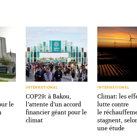
INTERNATIONAL
INTERNATIONAL
COP29: à Bakou,
Climat: les eff
ur le
l’attente d’un accord
lutte contre
n
financier géant pour le
le réchauffem
climat
stagnent, selo
une étude