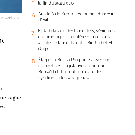
la fin du statu quo
Au-delà de Sebta: les racines du désir
6
 ce week-end.
d’exil
El Jadida: accidents mortels, véhicules
7
endommagés… la colère monte sur la
).
«route de la mort» entre Bir Jdid et El
Oulja
Élargir la Botola Pro pour sauver son
8
club (et ses Législatives): pourquoi
Bensaïd doit à tout prix éviter le
syndrome des «fraqchia»
a
une vague
rs