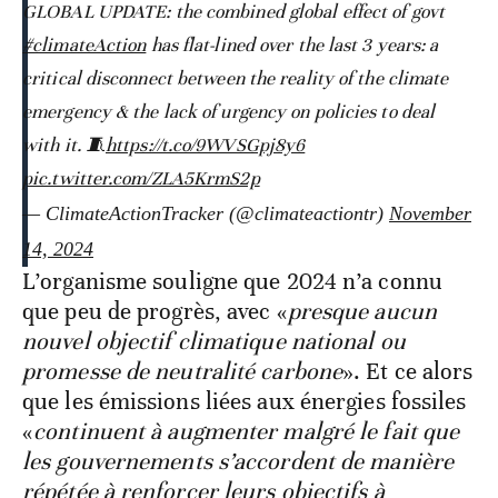
GLOBAL UPDATE: the combined global effect of govt
#climateAction
has flat-lined over the last 3 years: a
critical disconnect between the reality of the climate
emergency & the lack of urgency on policies to deal
with it. 🧵
https://t.co/9WVSGpj8y6
pic.twitter.com/ZLA5KrmS2p
— ClimateActionTracker (@climateactiontr)
November
14, 2024
L’organisme souligne que 2024 n’a connu
que peu de progrès, avec «
presque aucun
nouvel objectif climatique national ou
promesse de neutralité carbone
». Et ce alors
que les émissions liées aux énergies fossiles
«
continuent à augmenter malgré le fait que
les gouvernements s’accordent de manière
répétée à renforcer leurs objectifs à