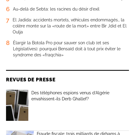
6
Au-delà de Sebta: les racines du désir d’exil
7
El Jadida: accidents mortels, véhicules endommagés… la
colère monte sur la «route de la mort» entre Bir Jdid et El
Oulja
8
Élargir la Botola Pro pour sauver son club (et ses
Législatives): pourquoi Bensaïd doit à tout prix éviter le
syndrome des «fraqchia»
REVUES DE PRESSE
Des téléphones espions venus d’Algérie
envahissent-ils Derb Ghallef?
Fraude fiscale: trois milliards de dirhams à