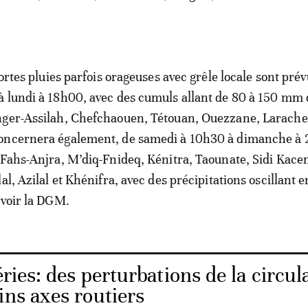
fortes pluies parfois orageuses avec grêle locale sont pré
 lundi à 18h00, avec des cumuls allant de 80 à 150 mm 
nger-Assilah, Chefchaouen, Tétouan, Ouezzane, Larache 
oncernera également, de samedi à 10h30 à dimanche à
 Fahs-Anjra, M’diq-Fnideq, Kénitra, Taounate, Sidi Kace
al, Azilal et Khénifra, avec des précipitations oscillant 
avoir la DGM.
ies: des perturbations de la circul
ins axes routiers