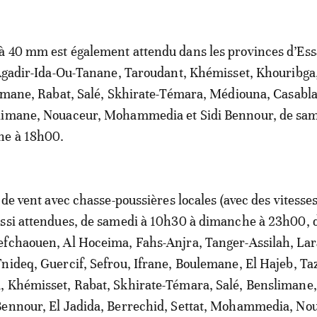
à 40 mm est également attendu dans les provinces d’Ess
 Agadir-Ida-Ou-Tanane, Taroudant, Khémisset, Khouribga,
limane, Rabat, Salé, Skhirate-Témara, Médiouna, Casabl
limane, Nouaceur, Mohammedia et Sidi Bennour, de sam
he à 18h00.
 de vent avec chasse-poussières locales (avec des vitesse
ssi attendues, de samedi à 10h30 à dimanche à 23h00, 
efchaouen, Al Hoceima, Fahs-Anjra, Tanger-Assilah, La
nideq, Guercif, Sefrou, Ifrane, Boulemane, El Hajeb, Ta
, Khémisset, Rabat, Skhirate-Témara, Salé, Benslimane,
Bennour, El Jadida, Berrechid, Settat, Mohammedia, No