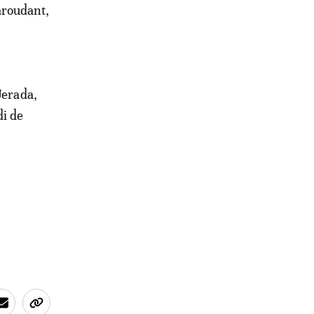
aroudant,
Jerada,
di de