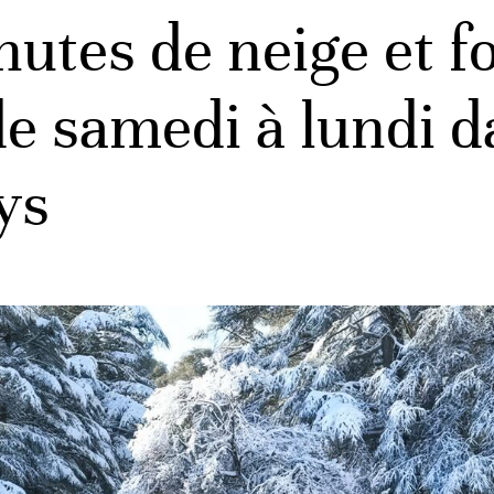
utes de neige et fo
de samedi à lundi d
ys