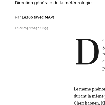
Direction générale de la météorologie.
Par
Le360 (avec MAP)
Le 08/03/2025 à 11h55
D
a
g
n
c
p
Le même phénomè
durant la même 
Chefchaouen, Kh