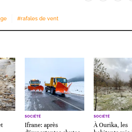
ige
#
rafales de vent
SOCIÉTÉ
SOCIÉTÉ
et
Ifrane: après
À Ourika, les