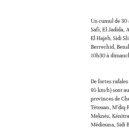
Un cumul de 30 
Safi, El Jadida,
El Hajeb, Sidi S
Berrechid, Bens
10h30 à dimanc
De fortes rafales
95 km/h) sont au
provinces de Ch
Tétouan, M’diq-F
Meknès, Kénitra
Médiouna, Sidi 