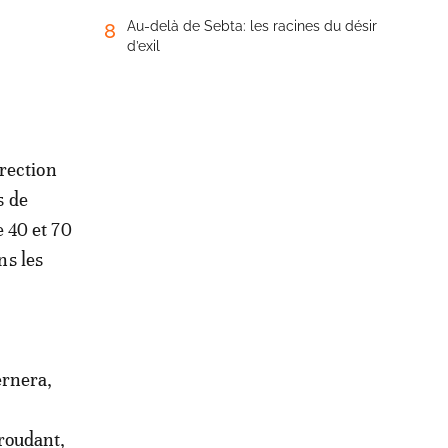
Au-delà de Sebta: les racines du désir
8
d’exil
irection
s de
e 40 et 70
ns les
ernera,
roudant,