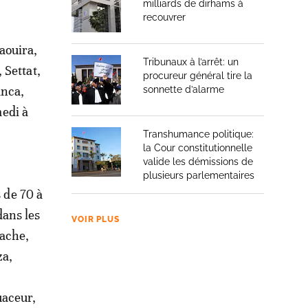
milliards de dirhams à
recouvrer
aouira,
Tribunaux à l’arrêt: un
 Settat,
procureur général tire la
anca,
sonnette d’alarme
edi à
Transhumance politique:
la Cour constitutionnelle
valide les démissions de
plusieurs parlementaires
s de 70 à
dans les
VOIR PLUS
rache,
za,
uaceur,