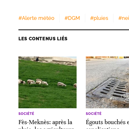
#
Alerte météo
#
DGM
#
pluies
#
ne
LES CONTENUS LIÉS
SOCIÉTÉ
SOCIÉTÉ
Fès-Meknès: après la
Égouts bouchés 