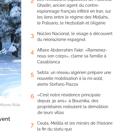
2
Ghadiri, ancien agent du contre-
espionnage français infiltré en Iran, sur
les liens entre le régime des Mollahs,
le Polisario, le Hezbollah et l’Algérie
Núcleo Nacional, le visage à découvert
3
du néonazisme espagnol
Affaire Abderrahim Fakir: «Ramenez-
4
nous son corps», clame sa famille à
Casablanca
Sebta: un réseau algérien prépare une
5
nouvelle mobilisation à la mi-août,
alerte Stefano Piazza
«C’est notre résidence principale
6
depuis 30 ans»: à Bouznika, des
 Moyen Atlas.
propriétaires redoutent la démolition
de leurs villas
 vent
Ceuta, Melilla et les miroirs de l’histoire:
7
la fin du statu quo