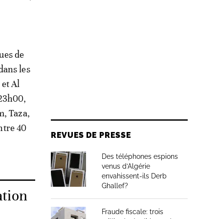
vues de
dans les
et Al
 23h00,
m, Taza,
entre 40
REVUES DE PRESSE
Des téléphones espions
venus d’Algérie
envahissent-ils Derb
Ghallef?
ation
Fraude fiscale: trois