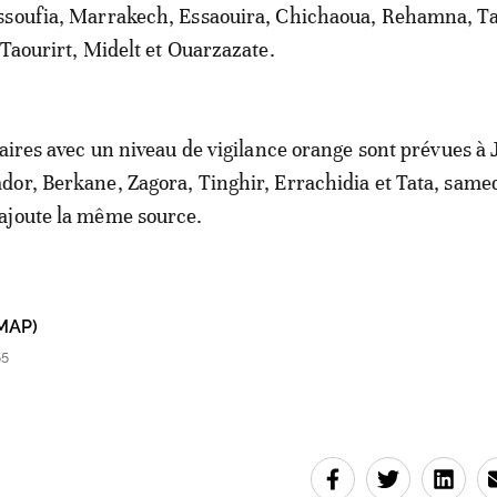
ssoufia, Marrakech, Essaouira, Chichaoua, Rehamna, T
 Taourirt, Midelt et Ouarzazate.
laires avec un niveau de vigilance orange sont prévues à 
or, Berkane, Zagora, Tinghir, Errachidia et Tata, same
ajoute la même source.
MAP)
55